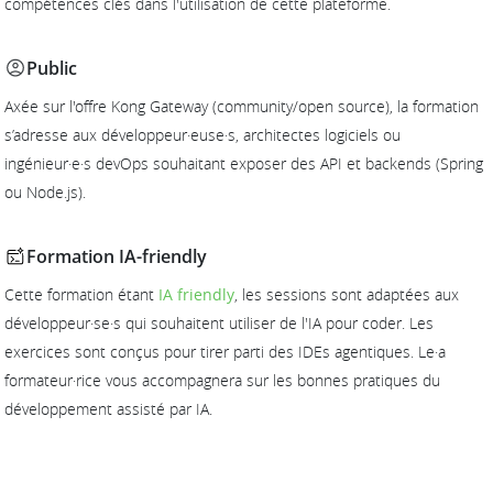
compétences clés dans l'utilisation de cette plateforme.
Public
Axée sur l'offre Kong Gateway (community/open source), la formation
s’adresse aux développeur·euse·s, architectes logiciels ou
ingénieur·e·s devOps souhaitant exposer des API et backends (Spring
ou Node.js).
Formation IA-friendly
Cette formation étant
IA friendly
, les sessions sont adaptées aux
développeur·se·s qui souhaitent utiliser de l'IA pour coder. Les
exercices sont conçus pour tirer parti des IDEs agentiques. Le·a
formateur·rice vous accompagnera sur les bonnes pratiques du
développement assisté par IA.