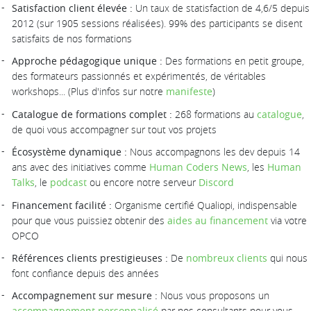
Satisfaction client élevée :
Un taux de statisfaction de 4,6/5 depuis
2012 (sur 1905 sessions réalisées). 99% des participants se disent
satisfaits de nos formations
Approche pédagogique unique :
Des formations en petit groupe,
des formateurs passionnés et expérimentés, de véritables
workshops... (Plus d'infos sur notre
manifeste
)
Catalogue de formations complet :
268 formations au
catalogue
,
de quoi vous accompagner sur tout vos projets
Écosystème dynamique :
Nous accompagnons les dev depuis 14
ans avec des initiatives comme
Human Coders News
, les
Human
Talks
, le
podcast
ou encore notre serveur
Discord
Financement facilité :
Organisme certifié Qualiopi, indispensable
pour que vous puissiez obtenir des
aides au financement
via votre
OPCO
Références clients prestigieuses :
De
nombreux clients
qui nous
font confiance depuis des années
Accompagnement sur mesure :
Nous vous proposons un
accompagnement personnalisé
par nos consultants pour vous