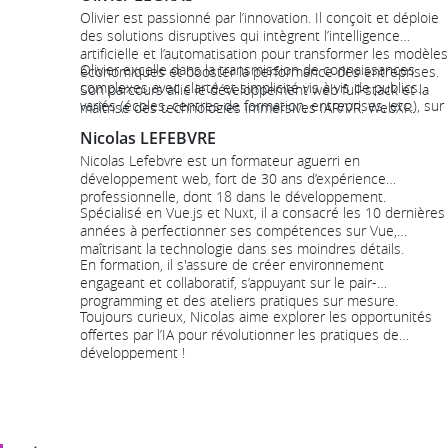
Olivier est passionné par l’innovation. Il conçoit et déploie
des solutions disruptives qui intègrent l’intelligence
artificielle et l’automatisation pour transformer les modèles
Olivier excelle dans la transmission de connaissances
économiques et booster la performance des entreprises.
complexes avec clarté et simplicité vis à vis de publics
Son parcours allie le développement web full-stack et la
variés (écoles, centres de formation, entreprises, etc.), sur
maîtrise des technologies immersives (AR/VR, WebXR,
des sujets qui vont de la transformation numérique à l’IA.
Three.js, A-Frame). Depuis 2020, il s’est spécialisé en IA,
Nicolas LEFEBVRE
Grâce à une veille technologique intensive , il reste à la
maîtrisant des outils comme n8n et Open Webui pour
pointe de l’innovation afin de vous proposer des
Nicolas Lefebvre est un formateur aguerri en
concevoir des solutions pratiques (RAG, chatbots,
formations à l'état de l'art !
développement web, fort de 30 ans d’expérience
automatisation, agent IA).
professionnelle, dont 18 dans le développement.
Spécialisé en Vue.js et Nuxt, il a consacré les 10 dernières
années à perfectionner ses compétences sur Vue,
maîtrisant la technologie dans ses moindres détails.
En formation, il s'assure de créer environnement
engageant et collaboratif, s’appuyant sur le pair-
programming et des ateliers pratiques sur mesure.
Toujours curieux, Nicolas aime explorer les opportunités
offertes par l’IA pour révolutionner les pratiques de
développement !