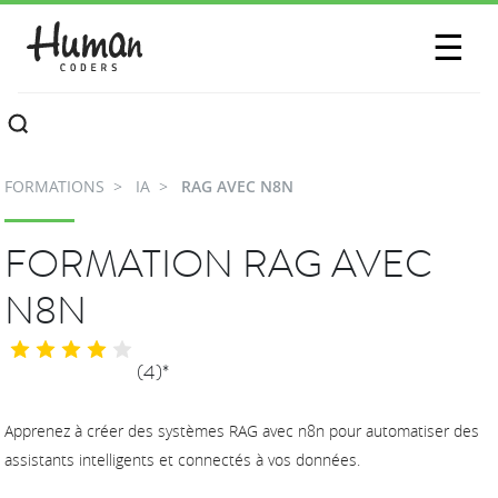
SESSIONS
☰
COMMUNAUTÉ
A PROPOS
FORMATIONS
IA
RAG AVEC N8N
CONTACTEZ-NOUS
FORMATION RAG AVEC
N8N
(4)*
Apprenez à créer des systèmes RAG avec n8n pour automatiser des
assistants intelligents et connectés à vos données.