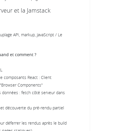
rveur et la Jamstack
uplage API, markup, JavaScript / Le
quand et comment ?
RL
 de composants React : Client
 "Browser Components"
 données : fetch côté serveur dans
et découverte du pré-rendu partiel
ur déferrer les rendus après le build
s pages statiques)