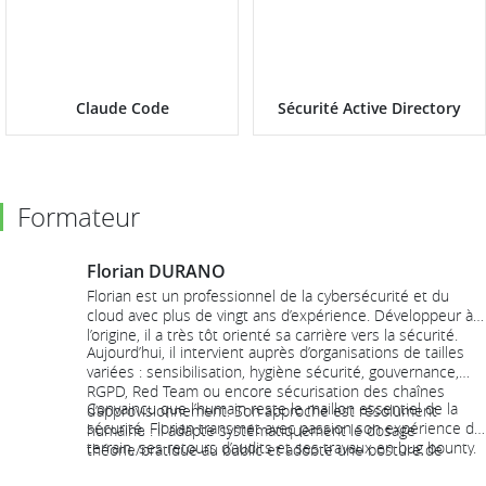
Claude Code
Sécurité Active Directory
Formateur
Florian DURANO
Florian est un professionnel de la cybersécurité et du
cloud avec plus de vingt ans d’expérience. Développeur à
l’origine, il a très tôt orienté sa carrière vers la sécurité.
Aujourd’hui, il intervient auprès d’organisations de tailles
variées : sensibilisation, hygiène sécurité, gouvernance,
RGPD, Red Team ou encore sécurisation des chaînes
Convaincu que l’humain reste le maillon essentiel de la
d’approvisionnement. Son approche est résolument
sécurité, Florian transmet avec passion son expérience de
humaine : il adapte systématiquement le dosage
terrain, ses retours d’audits et ses travaux en bug bounty.
théorie/pratique au public et adopte une posture de
Ses formations, vivantes et interactives, permettent aux
coach, favorisant les échanges et la mise en situation