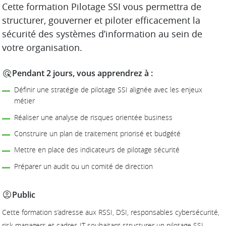
DESCRIPTION
Cette formation Pilotage SSI vous permettra de
structurer, gouverner et piloter efficacement la
sécurité des systèmes d’information au sein de
votre organisation.
Pendant 2 jours, vous apprendrez à :
Définir une stratégie de pilotage SSI alignée avec les enjeux
métier
Réaliser une analyse de risques orientée business
Construire un plan de traitement priorisé et budgété
Mettre en place des indicateurs de pilotage sécurité
Préparer un audit ou un comité de direction
Public
Cette formation s’adresse aux RSSI, DSI, responsables cybersécurité,
risk managers et cadres IT souhaitant structurer un pilotage SSI