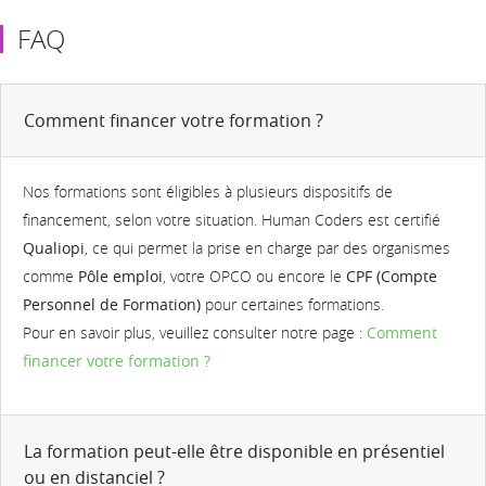
participants de progresser rapidement tout en ancrant les
concrète.
bonnes pratiques dans leur quotidien.
FAQ
Comment financer votre formation ?
Nos formations sont éligibles à plusieurs dispositifs de
financement, selon votre situation. Human Coders est certifié
Qualiopi
, ce qui permet la prise en charge par des organismes
comme
Pôle emploi
, votre OPCO ou encore le
CPF (Compte
Personnel de Formation)
pour certaines formations.
Pour en savoir plus, veuillez consulter notre page :
Comment
financer votre formation ?
La formation peut-elle être disponible en présentiel
ou en distanciel ?