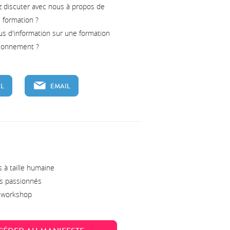
z discuter avec nous à propos de
e formation ?
us d'information sur une formation
tionnement ?
L
EMAIL
 à taille humaine
s passionnés
s workshop