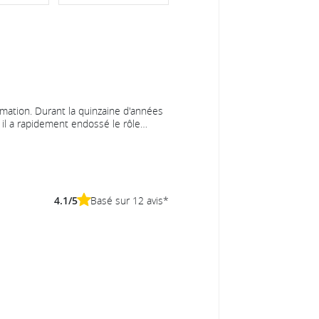
mation. Durant la quinzaine d'années
il a rapidement endossé le rôle
cours d'architecte technique et
teur système, DBA, responsable de la
evOps, ...
essé par le mouvement du logiciel libre
 et de partage du savoir, en
4.1/5
Basé sur 12 avis*
nérale. C'est ainsi qu'il est devenu
 avec lesquelles il a travaillé, que ce
nouvelles recrues sur des
 transmission de sa veille
 plus pointus.
t en freelance sur du développement
 projets legacy, du conseil ponctuel
alement sur les sujets que personne
.