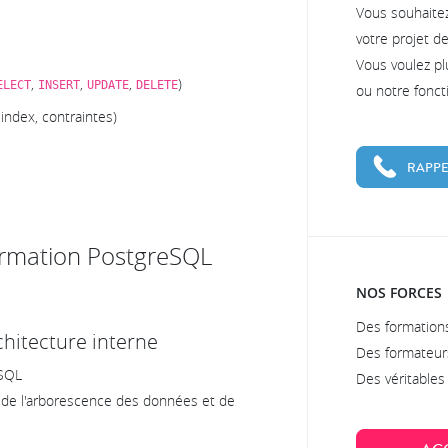
Vous souhaite
votre projet d
Vous voulez pl
,
,
,
)
ELECT
INSERT
UPDATE
DELETE
ou notre fonc
index, contraintes)
RAPPE
ormation PostgreSQL
NOS FORCES
Des formations
rchitecture interne
Des formateur
eSQL
Des véritable
n de l'arborescence des données et de