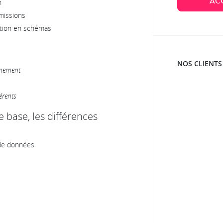
AC
n
rmissions
ation en schémas
NOS CLIENTS
nnement
érents
 base, les différences
 de données