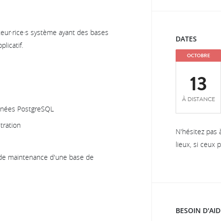
teur·rice·s système ayant des bases
DATES
licatif.
OCTOBRE
13
À DISTANCE
onnées PostgreSQL
stration
N'hésitez pas 
lieux, si ceux
 de maintenance d'une base de
BESOIN D'AID