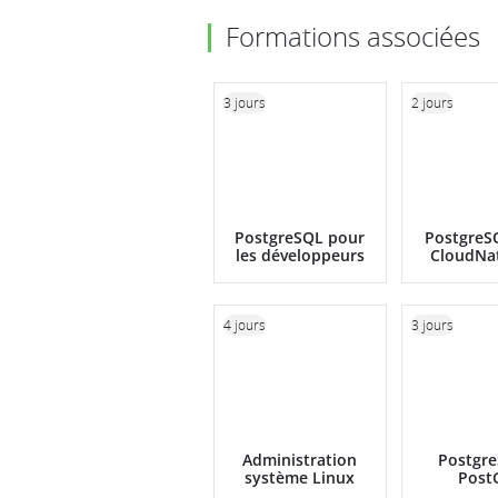
Formations associées
3 jours
2 jours
PostgreSQL pour
PostgreS
les développeurs
CloudNa
4 jours
3 jours
Administration
Postgre
système Linux
Post