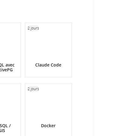
2 jours
QL avec
Claude Code
tivePG
2 jours
SQL /
Docker
GIS