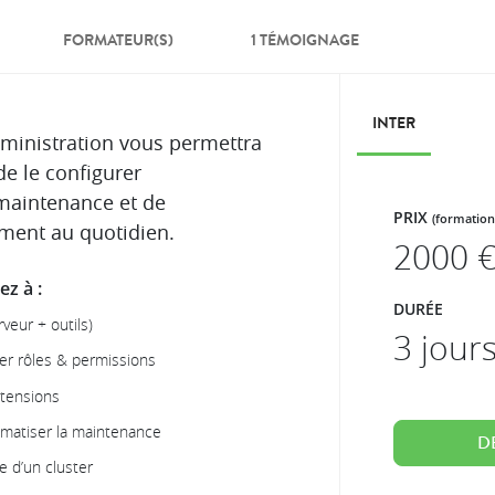
FORMATEUR(S)
1 TÉMOIGNAGE
INTER
ministration vous permettra
de le configurer
maintenance et de
PRIX
(formation
ment au quotidien.
2000
€
z à :
DURÉE
veur + outils)
3 jour
er rôles & permissions
xtensions
omatiser la maintenance
D
e d’un cluster