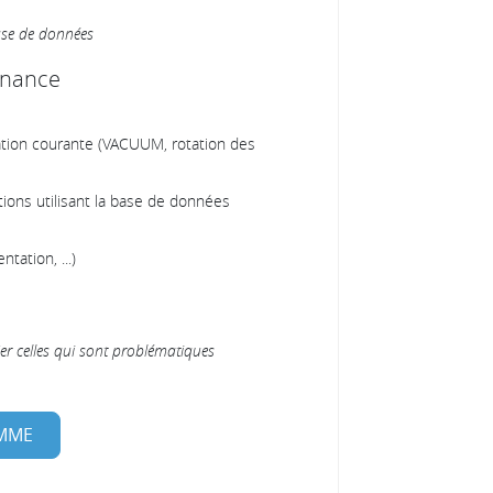
base de données
enance
ation courante (VACUUM, rotation des
tions utilisant la base de données
tation, ...)
ier celles qui sont problématiques
AMME