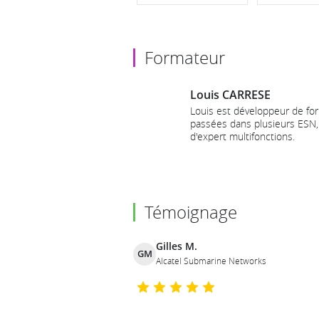
Formateur
Louis CARRESE
Louis est développeur de for
passées dans plusieurs ESN, 
d'expert multifonctions.
Tout en avançant dans un par
logiciel, il a été administra
sécurité logicielle, référent D
Il est particulièrement intér
et les pratiques de diffusion
Témoignage
informatique et de manière gé
formateur interne des équipes
soit pour l'encadrement des 
Gilles M.
technologies éprouvées ou la
GM
Alcatel Submarine Networks
technologique sur des sujets
Aujourd'hui, Louis intervien
web, de la remise à niveau de
en architecture et plus glob
ne sait par quel bout attraper