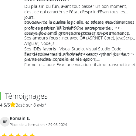
Du
plaisir
, du
fun
, avant tout passer un bon moment,
c'est ce qui caractérise l'
état d'esprit
d'Evan tous les
jours.
Soucieux de la qualité logicielle, et adepte des démarches
Passionné de code depuis plus de 20 ans, Evan a mis à
craftsmanship
,
TDD
et
BDD
, il a une vision agile et
profit sa passion en créant une entreprise de
essaye de s’
améliorer et progresser en permanence
.
développement logiciel (durant 8 ans, avec 14 salariés).
Ses
amours fous
: .net avec C# (ASP.NET Core), JavaScript,
Angular, Node.js
Ses
IDEs favoris
: Visual Studio, Visual Studio Code
Evan continue aujourd’hui à développer, pour lui, pour ses
Ses
découvertes du moment
: React, Python (oui, faut
clients (audits, conseils, et réalisation).
pas mourir idiot quand même :=p)
Former est pour Evan une vocation : il aime transmettre et
souhaite
donner le goût de coder
au plus grand nombre
!!
Témoignages
4.5/5
Basé sur 8 avis*
Romain E.
RE
Place de la formation
29.08.2024