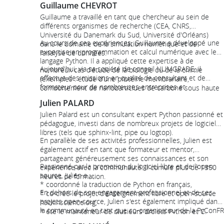
Guillaume CHEVROT
Guillaume a travaillé en tant que chercheur au sein de
différents organismes de recherche (CEA, CNRS,
Université du Danemark du Sud, Université d'Orléans)
Au cours de ces expériences, Guillaume a développé une
dans le domaine de la simulation numérique et de
expertise en programmation et calcul numérique avec le
l'analyse de données.
langage Python. Il a appliqué cette expertise à de
Aujourd'hui, via sa société de conseil NUMGRADE, il
nombreux cas d'étude de la biologie ou de la chimie
effectue des missions en qualité de consultant et de
(exemples : étude d’une protéine membranaire,
formateur pour de nombreuses entreprises et
comportement de nanoparticlues de carbone sous haute
organisations du monde de la recherche et de
pression et température élevée).
Julien PALARD
l'enseignement.
Julien Palard est un consultant expert Python passionné et
pédagogue, investi dans de nombreux projets de logiciels
libres (tels que sphinx-lint, pipe ou logtop).
En parallèle de ses activités professionnelles, Julien est
également actif en tant que formateur et mentor,
partageant généreusement ses connaissances et son
Passionné par la promotion du logiciel libre et de l'open
expérience avec la communauté. Il cumule plus de 1350
source, Julien a :
heures de formation.
* coordonné la traduction de Python en français,
En dehors de son engagement professionnel et de ses
* co-créé le projet d'enseignement libre et open-source
projets open-source, Julien s'est également impliqué dans
hackinscience.org,
la communauté en tant que co-organisateur de la PyConFR
* été le mainteneur de plusieurs projets Python et C.
depuis 2019 et en tant que membre du comité directeur