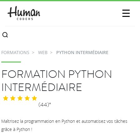
SESSIONS
☰
COMMUNAUTÉ
A PROPOS
FORMATIONS
WEB
PYTHON INTERMÉDIAIRE
CONTACTEZ-NOUS
FORMATION PYTHON
INTERMÉDIAIRE
(44)*
Maîtrisez la programmation en Python et automatisez vos tâches
grâce à Python !