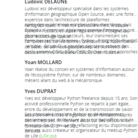
Ludovic DELAUNÉ
de l'Association Francophone Python (AFPy) de 2020 à
2022.
Ludovic est développeur spécialisé dans les systèmes
d’information géographique Open Source, avec une forte
expertise dans l’architecture de plateformes
Après des expériences enrichissantes chez Mappy puis
cartographiques. Il maîtrise particulièrement le couple
Oslandia, il intervient également comme formateur auprès
Python / PostGIS, et utilise régulièrement PostgreSQL
d’entreprises de tous secteurs, leur transmettant ses
pour le stockage spatial.
Parmi ses technos favorites : Python · PostgreSQL/PostGIS
compétences sur les bonnes pratiques SIG, l’optimisation
· Ansible · GitLab CI, auxquelles s’ajoutent souvent des
de bases de données géospatiales, les workflows de
outils comme QGIS, GDAL/OGR, Docker, et des approches
déploiement et l’intégration d’outils Open Source.
DevOps pour garantir fiabilité et scalabilité.
Yoan MOLLARD
Yoan réalise du conseil en systèmes d'information autour
de l'écosystème Python, sur de nombreux domaines
métiers allant du web à la mécatronique.
Yves DUPRAT
Yves est développeur Python freelance depuis 15 ans. Son
activité professionnelle Python se répartit à part égale,
entre du développement et de la transmission de savoir
Ses principales missions Python en développement
aussi bien en écoles d'ingénieur qu'en formation auprès
concernent soit de l'écriture de script backoffice, soit des
des entreprises. Il intervient aussi sur des sessions de
missions d'audit en vue de refactoring et/ou d'optimisation
formation en C, C++ et SQL.
Yves est aussi créateur et organisateur du meetup Python
de code.
de Lille (
Lille.py
)