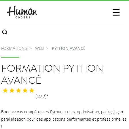
SESSIONS
☰
COMMUNAUTÉ
A PROPOS
FORMATIONS
WEB
PYTHON AVANCÉ
CONTACTEZ-NOUS
FORMATION PYTHON
AVANCÉ
(272)*
Boostez vos compétences Python : tests, optimisation, packaging et
parallélisation pour des applications performantes et professionnelles
!