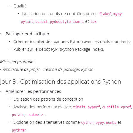
Qualité
Utilisation des outils de contrôle comme
,
,
flake8
mypy
,
,
,
, et
pylint
bandit
pydocstyle
isort
tox
Packager et distribuer
Créer et installer des paquets Python avec les outils standards.
Publier sur le dépôt PyPI (Python Package Index).
Mises en pratique
:
-
Architecture de projet : création de packages Python
Jour 3 : Optimisation des applications Python
Améliorer les performances
Utilisation des patrons de conception
Analyse des performances avec
,
,
,
,
timeit
pyperf
cProfile
vprof
,
…
pstats
snakeviz
Exploration des alternatives comme
,
,
et
cython
pypy
numba
pythran