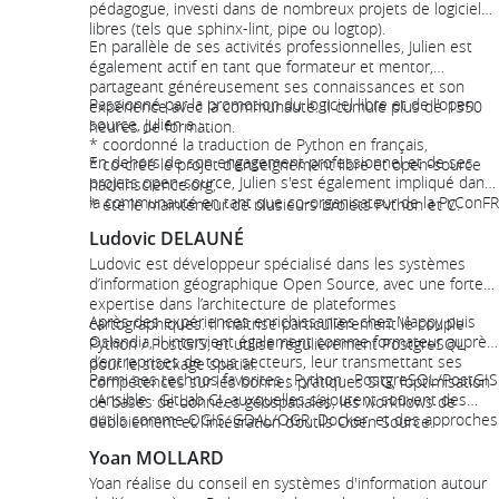
pédagogue, investi dans de nombreux projets de logiciels
libres (tels que sphinx-lint, pipe ou logtop).
En parallèle de ses activités professionnelles, Julien est
également actif en tant que formateur et mentor,
partageant généreusement ses connaissances et son
Passionné par la promotion du logiciel libre et de l'open
expérience avec la communauté. Il cumule plus de 1350
source, Julien a :
heures de formation.
* coordonné la traduction de Python en français,
En dehors de son engagement professionnel et de ses
* co-créé le projet d'enseignement libre et open-source
projets open-source, Julien s'est également impliqué dans
hackinscience.org,
la communauté en tant que co-organisateur de la PyConFR
* été le mainteneur de plusieurs projets Python et C.
depuis 2019 et en tant que membre du comité directeur
Ludovic DELAUNÉ
de l'Association Francophone Python (AFPy) de 2020 à
2022.
Ludovic est développeur spécialisé dans les systèmes
d’information géographique Open Source, avec une forte
expertise dans l’architecture de plateformes
Après des expériences enrichissantes chez Mappy puis
cartographiques. Il maîtrise particulièrement le couple
Oslandia, il intervient également comme formateur auprès
Python / PostGIS, et utilise régulièrement PostgreSQL
d’entreprises de tous secteurs, leur transmettant ses
pour le stockage spatial.
Parmi ses technos favorites : Python · PostgreSQL/PostGIS
compétences sur les bonnes pratiques SIG, l’optimisation
· Ansible · GitLab CI, auxquelles s’ajoutent souvent des
de bases de données géospatiales, les workflows de
outils comme QGIS, GDAL/OGR, Docker, et des approches
déploiement et l’intégration d’outils Open Source.
DevOps pour garantir fiabilité et scalabilité.
Yoan MOLLARD
Yoan réalise du conseil en systèmes d'information autour