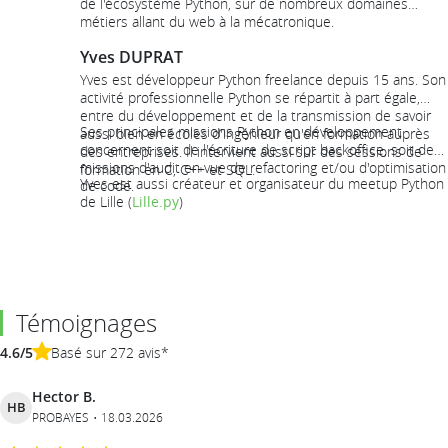
de l'écosystème Python, sur de nombreux domaines
métiers allant du web à la mécatronique.
Yves DUPRAT
Yves est développeur Python freelance depuis 15 ans. Son
activité professionnelle Python se répartit à part égale,
entre du développement et de la transmission de savoir
Ses principales missions Python en développement
aussi bien en écoles d'ingénieur qu'en formation auprès
concernent soit de l'écriture de script backoffice, soit des
des entreprises. Il intervient aussi sur des sessions de
missions d'audit en vue de refactoring et/ou d'optimisation
formation en C, C++ et SQL.
Yves est aussi créateur et organisateur du meetup Python
de code.
de Lille (
Lille.py
)
Témoignages
4.6/5
Basé sur 272 avis*
Hector B.
HB
PROBAYES
18.03.2026