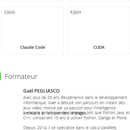
2 jours
4 jours
Claude Code
CUDA
Formateur
Gaël PEGLIASCO
Avec plus de 20 ans d’expérience dans le développement
informatique, Gaël a débuté son parcours en créant des
jeux vidéo, motivé par sa passion pour l’intelligence
Il a appris à maîtriser des langages tels que Python, Java, et
artificielle et le traitement d’images.
C++, consacrant 10 ans à utiliser Python, Django et Plone.
Depuis 2014, il se spécialise dans le calcul parallèle,