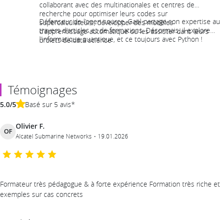
collaborant avec des multinationales et centres de
recherche pour optimiser leurs codes sur
Défenseur de l’open source, Gaël partage son expertise au
supercalculateurs, développer des modèles
travers d'articles et de formations. Désormais, il explore
d'apprentissage automatique ou les assister dans leurs
l’informatique quantique, et ce toujours avec Python !
projets de data science
Témoignages
5.0/5
Basé sur 5 avis*
Olivier F.
OF
Alcatel Submarine Networks
19.01.2026
Formateur très pédagogue & à forte expérience Formation très riche et
exemples sur cas concrets