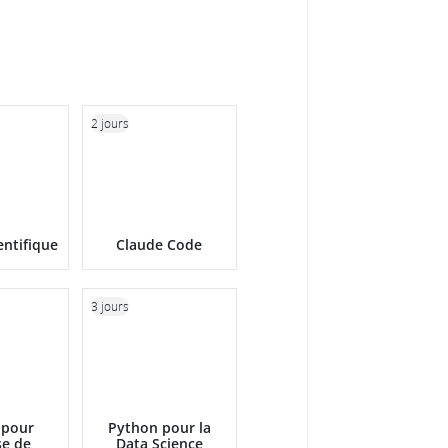
2 jours
entifique
Claude Code
3 jours
 pour
Python pour la
se de
Data Science