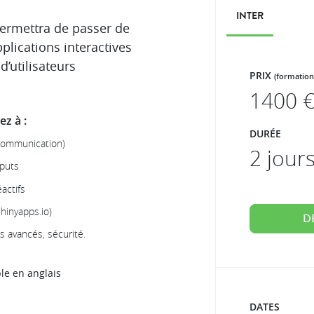
INTER
permettra de passer de
pplications interactives
d’utilisateurs
PRIX
(formation
1400
€
z à :
DURÉE
 communication)
2 jour
tputs
actifs
hinyapps.io)
D
s avancés, sécurité.
le en anglais
DATES