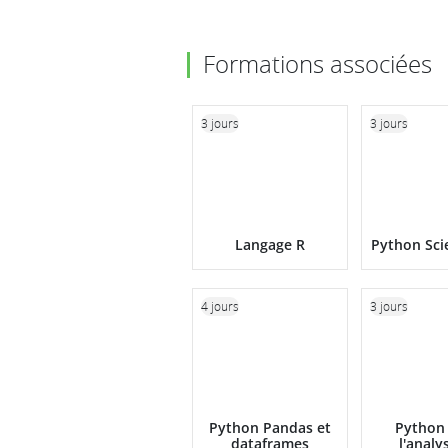
Formations associées
3 jours
3 jours
Langage R
Python Sci
4 jours
3 jours
Python Pandas et
Python
dataframes
l'analy