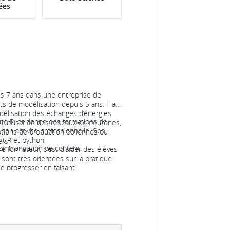
ées
uis 7 ans dans une entreprise de
ets de modélisation depuis 5 ans. Il a
délisation des échanges d’énergies
uté R, et donne des formations de
l’utilisation des réseaux de neurones,
son activité professionnelle. Ses
tions de production éoliennes ou
nt R et python.
ers.
 recommandation de contenu
tre formateur, c'est d'aider des élèves
sont très orientées sur la pratique
e progresser en faisant !