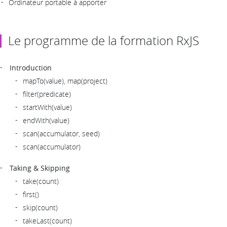
Ordinateur portable à apporter
Le programme de la formation RxJS
Introduction
mapTo(value), map(project)
filter(predicate)
startWith(value)
endWith(value)
scan(accumulator, seed)
scan(accumulator)
Taking & Skipping
take(count)
first()
skip(count)
takeLast(count)