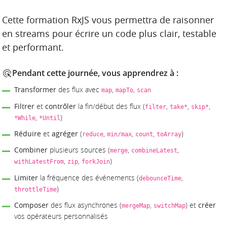
DESCRIPTION
Cette formation RxJS vous permettra de raisonner
en streams pour écrire un code plus clair, testable
et performant.
Pendant cette journée, vous apprendrez à :
Transformer
des flux avec
,
,
map
mapTo
scan
Filtrer
et
contrôler
la fin/début des flux (
,
,
,
filter
take*
skip*
,
)
*While
*Until
Réduire
et
agréger
(
,
,
,
)
reduce
min/max
count
toArray
Combiner
plusieurs sources (
,
,
merge
combineLatest
,
,
)
withLatestFrom
zip
forkJoin
Limiter
la fréquence des événements (
,
debounceTime
)
throttleTime
Composer
des flux asynchrones (
,
) et
créer
mergeMap
switchMap
vos opérateurs personnalisés