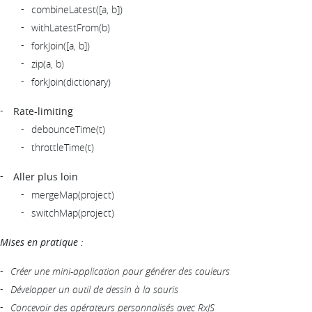
combineLatest([a, b])
withLatestFrom(b)
forkJoin([a, b])
zip(a, b)
forkJoin(dictionary)
Rate-limiting
debounceTime(t)
throttleTime(t)
Aller plus loin
mergeMap(project)
switchMap(project)
Mises en pratique :
Créer une mini-application pour générer des couleurs
Développer un outil de dessin à la souris
Concevoir des opérateurs personnalisés avec RxJS