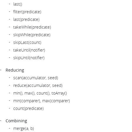
last()
filter(predicate)
last(predicate)
takeWhile(predicate)
skipWhile(predicate)
skipLast(count)
takeUntil(notifier)
skipUntil(notifier)
Reducing
scan(accumulator, seed)
reduce(accumulator, seed)
min(), max(), count(), toArray()
min(comparer), max(comparer)
count(predicate)
Combining
merge(a, b)