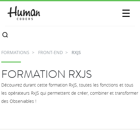
SESSIONS
☰
COMMUNAUTÉ
A PROPOS
FORMATIONS
FRONT-END
RXJS
CONTACTEZ-NOUS
FORMATION RXJS
Découvrez durant cette formation RxJS, toutes les fonctions et tous
les opérateurs RxJS qui permettent de créer, combiner et transformer
des Observables !