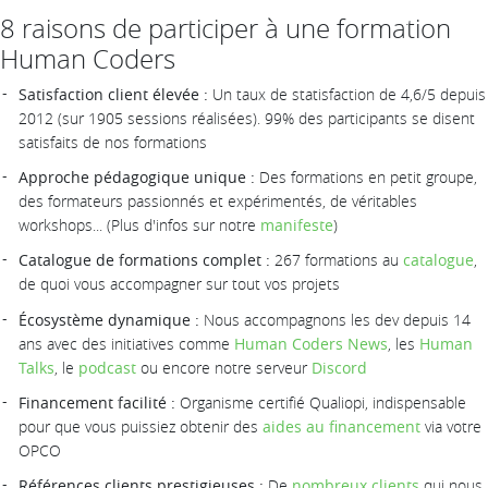
8 raisons de participer à une formation
Human Coders
Satisfaction client élevée :
Un taux de statisfaction de 4,6/5 depuis
2012 (sur 1905 sessions réalisées). 99% des participants se disent
satisfaits de nos formations
Approche pédagogique unique :
Des formations en petit groupe,
des formateurs passionnés et expérimentés, de véritables
workshops... (Plus d'infos sur notre
manifeste
)
Catalogue de formations complet :
267 formations au
catalogue
,
de quoi vous accompagner sur tout vos projets
Écosystème dynamique :
Nous accompagnons les dev depuis 14
ans avec des initiatives comme
Human Coders News
, les
Human
Talks
, le
podcast
ou encore notre serveur
Discord
Financement facilité :
Organisme certifié Qualiopi, indispensable
pour que vous puissiez obtenir des
aides au financement
via votre
OPCO
Références clients prestigieuses :
De
nombreux clients
qui nous