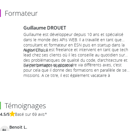
Formateur
Guillaume DROUET
Guillaume est développeur depuis 10 ans et spécialisé
dans le monde des APIs WEB. Il a travaillé en tant que
consultant et formateur en ESN puis en startup dans la
Aujourd'hui, il est freelance et intervient en tant que tech
région Lilloise.
lead chez ses clients où il les conseille au quotidien sur
des problématiques de qualité du code, d'architecture et
Il aime partager et apprendre via différents axes, c'est
de performance applicative.
pour cela que il donne des formations en parallèle de ses
missions. A ce titre, il est également vacataire à
l'Université depuis 2014.
Témoignages
4.5/5
Basé sur 69 avis*
Benoit L.
BL