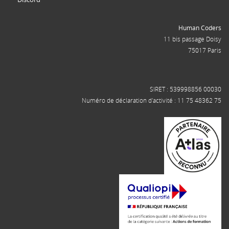
Human Coders
11 bis passage Doisy
75017 Paris
SIRET : 539998856 00030
Numéro de déclaration d'activité : 11 75 48362 75