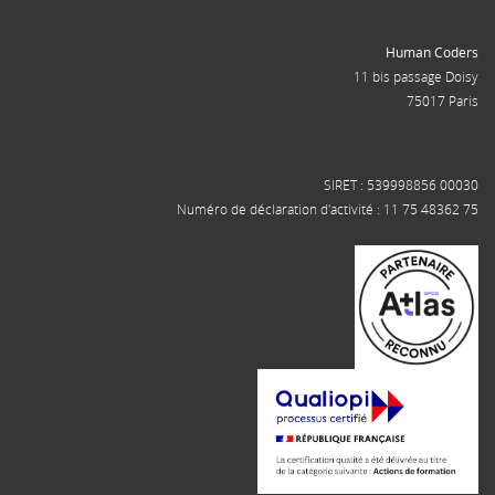
Human Coders
11 bis passage Doisy
75017 Paris
SIRET : 539998856 00030
Numéro de déclaration d'activité : 11 75 48362 75