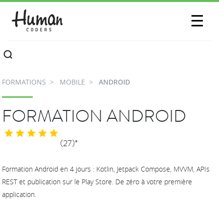
SESSIONS
☰
COMMUNAUTÉ
A PROPOS
FORMATIONS
MOBILE
ANDROID
CONTACTEZ-NOUS
FORMATION ANDROID
(27)*
Formation Android en 4 jours : Kotlin, Jetpack Compose, MVVM, APIs
REST et publication sur le Play Store. De zéro à votre première
application.