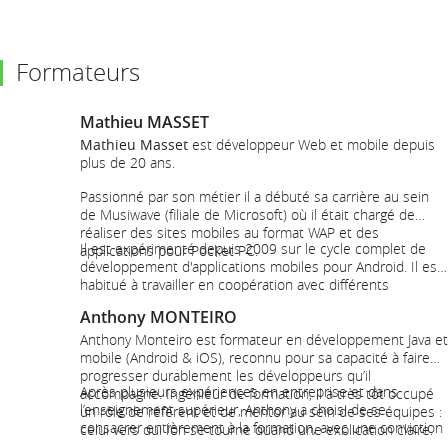
Formateurs
Mathieu MASSET
Mathieu Masset
est développeur Web et mobile depuis
plus de 20 ans.
Passionné par son métier il a débuté sa carrière au sein
de Musiwave (filiale de Microsoft) où il était chargé de
réaliser des sites mobiles au format WAP et des
Il est expérimenté depuis 2009 sur le cycle complet de
applications pour Pocket PC.
développement d'applications mobiles pour Android. Il est
habitué à travailler en coopération avec différents
intervenants (clients, commerciaux, ergonomes, graphistes
Anthony MONTEIRO
...). Il participe régulièrement à différents Meetup (PAUG,
JUG, Live coding ...)
Anthony Monteiro est formateur en développement Java et
mobile (Android & iOS), reconnu pour sa capacité à faire
progresser durablement les développeurs qu’il
Après plusieurs expériences en entreprise et dans
accompagne. Ingénieur de formation, il a très tôt occupé
l’enseignement supérieur, Anthony a choisi de se
un rôle de référent et de mentor au sein de ses équipes :
consacrer entièrement à la formation, avec une conviction
celui vers qui l’on se tourne quand une explication claire,
forte : un bon formateur n’impose pas un savoir, il crée les
structurée et rassurante fait la différence.