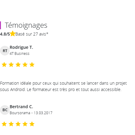
conditions de l’autonomie. Ses formations sont pensées
pour permettre aux stagiaires de comprendre, pratiquer et
surtout continuer seuls après la session. Attentif aux
rythmes et aux profils, il adapte en permanence son
Témoignages
accompagnement pour répondre aux besoins concrets
des participants.
4.8/5
Basé sur 27 avis*
Rodrigue T.
RT
4T Business
Formation idéale pour ceux qui souhaitent se lancer dans un projet
sous Android. Le formateur est très pro et tout aussi accessible.
Bertrand C.
BC
Boursorama
13.03.2017