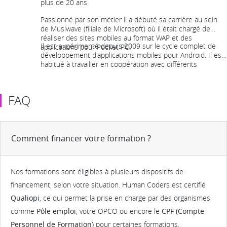
plus de 20 ans.
Passionné par son métier il a débuté sa carrière au sein
de Musiwave (filiale de Microsoft) où il était chargé de
réaliser des sites mobiles au format WAP et des
Il est expérimenté depuis 2009 sur le cycle complet de
applications pour Pocket PC.
développement d'applications mobiles pour Android. Il est
habitué à travailler en coopération avec différents
intervenants (clients, commerciaux, ergonomes, graphistes
...). Il participe régulièrement à différents Meetup (PAUG,
JUG, Live coding ...)
FAQ
Comment financer votre formation ?
Nos formations sont éligibles à plusieurs dispositifs de
financement, selon votre situation. Human Coders est certifié
Qualiopi
, ce qui permet la prise en charge par des organismes
comme
Pôle emploi
, votre OPCO ou encore le
CPF (Compte
Personnel de Formation)
pour certaines formations.