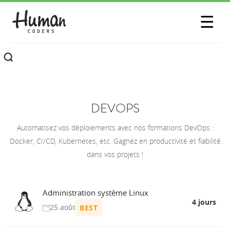
SESSIONS
☰
COMMUNAUTÉ
A PROPOS
CONTACTEZ-NOUS
DEVOPS
Automatisez vos déploiements avec nos formations DevOps :
Docker, CI/CD, Kubernetes, etc. Gagnez en productivité et fiabilité
dans vos projets !
Administration système Linux
4 jours
25 août
BEST