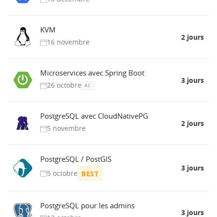
KVM
2 jours
16 novembre
Microservices avec Spring Boot
3 jours
26 octobre
AC
PostgreSQL avec CloudNativePG
2 jours
5 novembre
PostgreSQL / PostGIS
3 jours
5 octobre
BEST
PostgreSQL pour les admins
3 jours