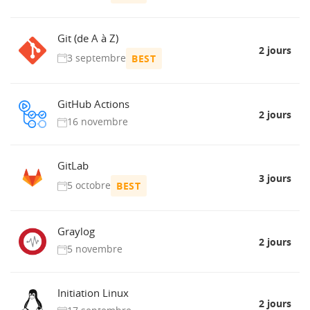
Git (de A à Z)
2 jours
3 septembre
BEST
GitHub Actions
2 jours
16 novembre
GitLab
3 jours
5 octobre
BEST
Graylog
2 jours
5 novembre
Initiation Linux
2 jours