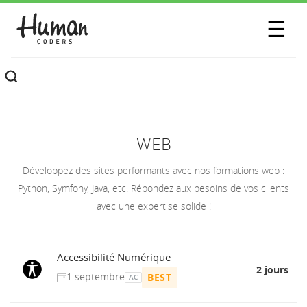
SESSIONS
☰
COMMUNAUTÉ
A PROPOS
CONTACTEZ-NOUS
WEB
Développez des sites performants avec nos formations web :
Python, Symfony, Java, etc. Répondez aux besoins de vos clients
avec une expertise solide !
Accessibilité Numérique
2 jours
1 septembre
BEST
AC