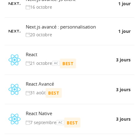
1 jour
16 octobre
Next.js avancé : personnalisation
1 jour
20 octobre
React
3 jours
21 octobre
BEST
AC
React Avancé
3 jours
31 août
BEST
React Native
3 jours
7 septembre
BEST
AC