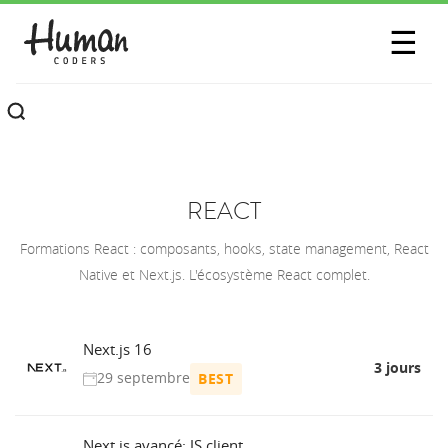
SESSIONS
☰
COMMUNAUTÉ
A PROPOS
CONTACTEZ-NOUS
REACT
Formations React : composants, hooks, state management, React
Native et Next.js. L'écosystème React complet.
Next.js 16
3 jours
29 septembre
BEST
Next.js avancé: JS client