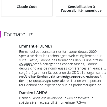
Claude Code
Sensibilisation à
l'accessibilité numérique
Formateurs
Emmanuel DEMEY
Emmanuel est consultant et formateur depuis 2009.
Spécialisé dans les technologies Web et également sur la
suite Elastic, il donne des formations depuis une dizaine
Toujours prêt à partager ces connaissances, il donne
d’années.
depuis cinq ans de nombreuses conférences en France et
co-gère également l’association du GDG Lille, organisant la
Aujourd’hui, Emmanuel intervient chez ces clients pour
conférence Devfest Lille. Il est également intervenant à
des missions d’expertise et de réalisation en apportant
l’IMT Lille-Douai depuis 2019.
tout d’abord son experience sur les problématiques de
qualité, maintenabilité, accessibilité et performance.
Damien LANDA
Damien Landa est développeur web et formateur
spécialisé en accessibilité numérique (RGAA)