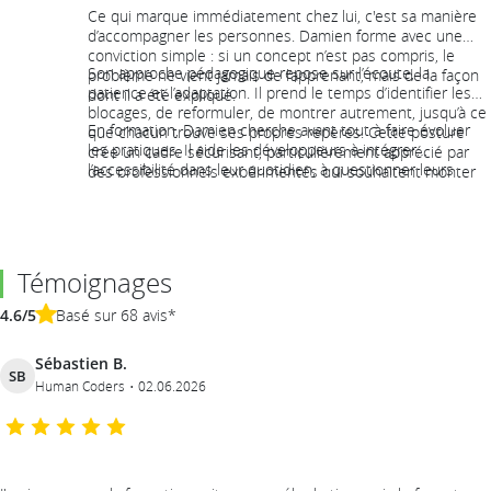
Ce qui marque immédiatement chez lui, c'est sa manière
d’accompagner les personnes. Damien forme avec une
conviction simple : si un concept n’est pas compris, le
Son approche pédagogique repose sur l’écoute, la
problème ne vient jamais de l’apprenant, mais de la façon
patience et l’adaptation. Il prend le temps d’identifier les
dont il a été expliqué.
blocages, de reformuler, de montrer autrement, jusqu’à ce
En formation, Damien cherche avant tout à faire évoluer
que chacun trouve ses propres repères. Cette posture
les pratiques. Il aide les développeurs à intégrer
crée un cadre sécurisant, particulièrement apprécié par
l’accessibilité dans leur quotidien, à questionner leurs
des professionnels expérimentés qui souhaitent monter
habitudes et à comprendre concrètement l’impact de
en compétence sans jugement ni pression.
leurs choix techniques sur les utilisateurs. Son discours
est pragmatique, ancré dans le réel, et toujours orienté
action !
Témoignages
4.6/5
Basé sur 68 avis*
Sébastien B.
SB
Human Coders
02.06.2026