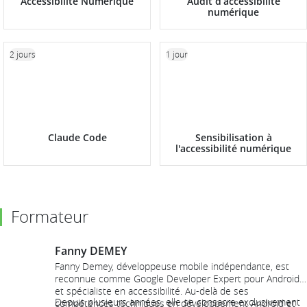
Accessibilité Numérique
Audit d’accessibilité
numérique
2 jours
1 jour
Claude Code
Sensibilisation à
l'accessibilité numérique
Formateur
Fanny DEMEY
Fanny Demey, développeuse mobile indépendante, est
reconnue comme Google Developer Expert pour Android
et spécialiste en accessibilité. Au-delà de ses
Depuis plusieurs années, elle se consacre exclusivement
compétences techniques en développement Android et