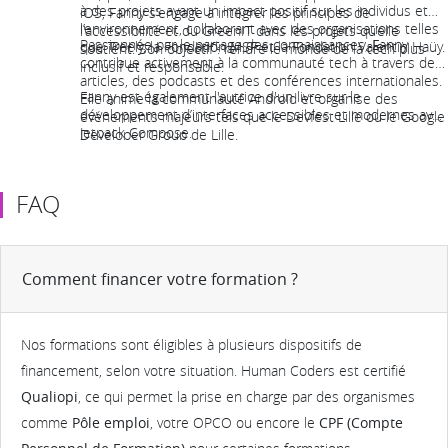
à des projets ayant un impact positif sur les individus et
iOS, Fanny s'engage à intégrer les principes de
l’environnement, collaborant avec des organisations telles
l'accessibilité et du GreenIT dans les projets qu’elle
Passionnée par le partage des connaissances, Fanny
que Treely, la Fondation MSF et la Fondation Valentin Haüy.
soutient. Son objectif : rendre le monde de la tech plus
contribue activement à la communauté tech à travers des
inclusif et responsable.
articles, des podcasts et des conférences internationales.
Fanny est également l'autrice d'un livre sur le
Elle anime la communauté Android et organise des
développement d’interfaces accessibles et modernes avec
événements majeurs tels que le Devfest Lille ou le Google
Jetpack Compose.
Developer Group de Lille.
FAQ
Comment financer votre formation ?
Nos formations sont éligibles à plusieurs dispositifs de
financement, selon votre situation. Human Coders est certifié
Qualiopi
, ce qui permet la prise en charge par des organismes
comme
Pôle emploi
, votre OPCO ou encore le
CPF (Compte