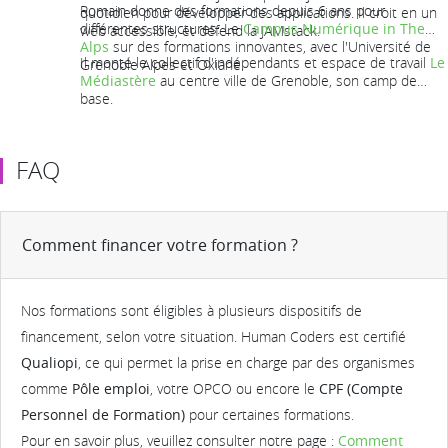
Romain donne des formations depuis 6 ans pour
quotidien pour développer des applications. Il croit en un
différentes structures: Le
Campus Numérique in The
web accessible, et défend la JAMstack.
Alps
sur des formations innovantes, avec l'Université de
Il monté le collectif d'indépendants et espace de travail
Le
Grenoble Alpes et Oxiane.
Médiastère
au centre ville de Grenoble, son camp de
base.
Depuis 2020, il a rejoint l'équipe de
BackMarket
.
FAQ
Comment financer votre formation ?
Nos formations sont éligibles à plusieurs dispositifs de
financement, selon votre situation. Human Coders est certifié
Qualiopi
, ce qui permet la prise en charge par des organismes
comme
Pôle emploi
, votre OPCO ou encore le
CPF (Compte
Personnel de Formation)
pour certaines formations.
Pour en savoir plus, veuillez consulter notre page :
Comment