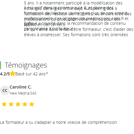
5 ans. Il a notamment participé à la modélisation des
Il est actif dans la communauté R, et donne des
échanges d’énergies entre pays européen grâce à
formations de Machine Learning en plus de son activité
l’utilisation des réseaux de neurones, ou encore créé des
professionnelle. Ses langages de prédilections sont R et
modélisations de production éoliennes ou pour des
Enfin, il a travaillé dans la recommandation de contenu
python.
appels en call centers.
personnalisé à l'utilisateur.
Ce qu'il aime dans le fait d'être formateur, c'est d'aider des
élèves à progresser. Ses formations sont très orientées
sur la pratique afin de permettre à chacun de progresser
en faisant !
Témoignages
4.2/5
Basé sur 42 avis*
Caroline C.
CC
New Medria SAS
Le formateur a su s'adapter a notre vitesse de compréhension