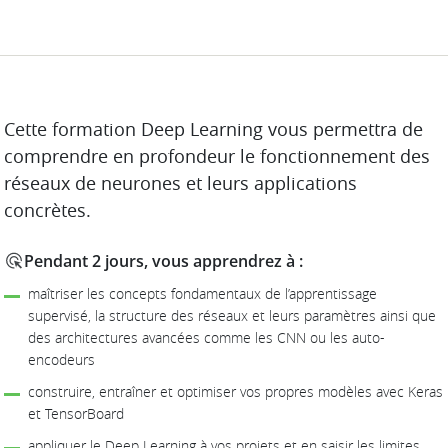
DESCRIPTION
Cette formation Deep Learning vous permettra de
comprendre en profondeur le fonctionnement des
réseaux de neurones et leurs applications
concrètes.
Pendant 2 jours, vous apprendrez à :
maîtriser les concepts fondamentaux de l’apprentissage
supervisé, la structure des réseaux et leurs paramètres ainsi que
des architectures avancées comme les CNN ou les auto-
encodeurs
construire, entraîner et optimiser vos propres modèles avec Keras
et TensorBoard
appliquer le Deep Learning à vos projets et en saisir les limites,