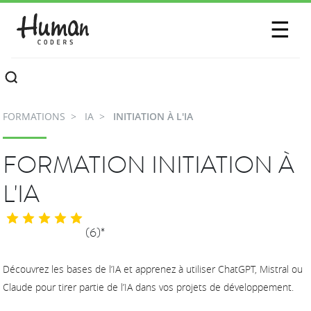
SESSIONS
☰
COMMUNAUTÉ
A PROPOS
FORMATIONS
IA
INITIATION À L'IA
CONTACTEZ-NOUS
FORMATION INITIATION À
L'IA
(6)*
Découvrez les bases de l’IA et apprenez à utiliser ChatGPT, Mistral ou
Claude pour tirer partie de l’IA dans vos projets de développement.