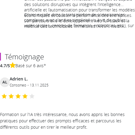
des solutions disruptives qui intègrent l’intelligence
artificielle et l’automatisation pour transformer les modèles
Olivier excelle dans la transmission de connaissances
économiques et booster la performance des entreprises.
complexes avec clarté et simplicité vis à vis de publics
Son parcours allie le développement web full-stack et la
variés (écoles, centres de formation, entreprises, etc.), sur
maîtrise des technologies immersives (AR/VR, WebXR,
des sujets qui vont de la transformation numérique à l’IA.
Three.js, A-Frame). Depuis 2020, il s’est spécialisé en IA,
Grâce à une veille technologique intensive , il reste à la
maîtrisant des outils comme n8n et Open Webui pour
pointe de l’innovation afin de vous proposer des
concevoir des solutions pratiques (RAG, chatbots,
formations à l'état de l'art !
automatisation, agent IA).
Témoignage
4.7/5
Basé sur 6 avis*
Adrien L.
AL
Consoneo
13.11.2025
Formation sur l'IA très intéressante, nous avons appris les bonnes
pratiques pour effectuer des prompts efficaces et parcourus les
différents outils pour en tirer le meilleur profit.