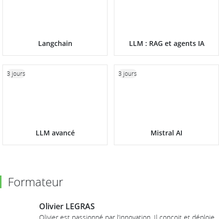
Langchain
LLM : RAG et agents IA
3 jours
3 jours
LLM avancé
Mistral AI
Formateur
Olivier LEGRAS
Olivier est passionné par l’innovation. Il conçoit et déploie