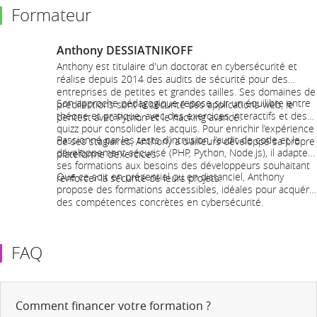
Formateur
Anthony DESSIATNIKOFF
Anthony est titulaire d'un doctorat en cybersécurité et
réalise depuis 2014 des audits de sécurité pour des
entreprises de petites et grandes tailles. Ses domaines de
Son approche pédagogique repose sur un équilibre entre
prédilections sont la sécurité des applications web, le
théorie et pratique, avec des exercices interactifs et des
pentest avec Python et le hacking avancé.
quizz pour consolider les acquis. Pour enrichir l’expérience
Passionné par les tests d’intrusion, l’audit de code et le
de ses stagiaires, Anthony a d'ailleurs développé sa propre
développement sécurisé (PHP, Python, Node.js), il adapte
plateforme d’exercices.
ses formations aux besoins des développeurs souhaitant
Que ce soit en présentiel ou en distanciel, Anthony
renforcer la sécurité de leurs projets.
propose des formations accessibles, idéales pour acquérir
des compétences concrètes en cybersécurité.
FAQ
Comment financer votre formation ?