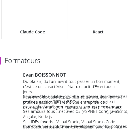
Claude Code
React
Formateurs
Evan BOISSONNOT
Du
plaisir
, du
fun
, avant tout passer un bon moment,
c'est ce qui caractérise l'
état d'esprit
d'Evan tous les
jours.
Soucieux de la qualité logicielle, et adepte des démarches
Passionné de code depuis plus de 20 ans, Evan a mis à
craftsmanship
,
TDD
et
BDD
, il a une vision agile et
profit sa passion en créant une entreprise de
essaye de s’
améliorer et progresser en permanence
.
développement logiciel (durant 8 ans, avec 14 salariés).
Ses
amours fous
: .net avec C# (ASP.NET Core), JavaScript,
Angular, Node.js
Ses
IDEs favoris
: Visual Studio, Visual Studio Code
Evan continue aujourd’hui à développer, pour lui, pour ses
Ses
découvertes du moment
: React, Python (oui, faut