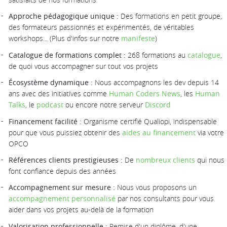
Approche pédagogique unique :
Des formations en petit groupe,
des formateurs passionnés et expérimentés, de véritables
workshops... (Plus d'infos sur notre
manifeste
)
Catalogue de formations complet :
268 formations au
catalogue
,
de quoi vous accompagner sur tout vos projets
Écosystème dynamique :
Nous accompagnons les dev depuis 14
ans avec des initiatives comme
Human Coders News
, les
Human
Talks
, le
podcast
ou encore notre serveur
Discord
Financement facilité :
Organisme certifié Qualiopi, indispensable
pour que vous puissiez obtenir des
aides au financement
via votre
OPCO
Références clients prestigieuses :
De
nombreux clients
qui nous
font confiance depuis des années
Accompagnement sur mesure :
Nous vous proposons un
accompagnement personnalisé
par nos consultants pour vous
aider dans vos projets au-delà de la formation
Valorisation professionnelle :
Remise d'un diplôme, d'une