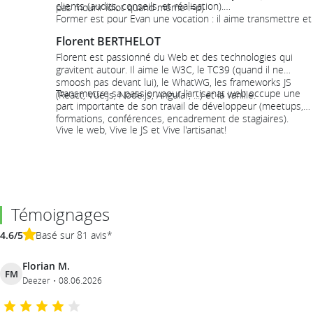
clients (audits, conseils, et réalisation).
pas mourir idiot quand même :=p)
Former est pour Evan une vocation : il aime transmettre et
souhaite
donner le goût de coder
au plus grand nombre
Florent BERTHELOT
!!
Florent est passionné du Web et des technologies qui
gravitent autour. Il aime le W3C, le TC39 (quand il ne
smoosh pas devant lui), le WhatWG, les frameworks JS
Transmettre sa passion pour l'artisanat web occupe une
(React, Vue.js, Node.js, Angular, ...) et la vanille.
part importante de son travail de développeur (meetups,
formations, conférences, encadrement de stagiaires).
Vive le web, Vive le JS et Vive l'artisanat!
Témoignages
4.6/5
Basé sur 81 avis*
Florian M.
FM
Deezer
08.06.2026