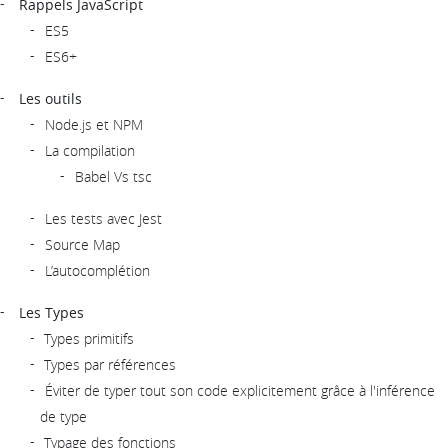
Rappels JavaScript
ES5
ES6+
Les outils
Node.js et NPM
La compilation
Babel Vs tsc
Les tests avec Jest
Source Map
L’autocomplétion
Les Types
Types primitifs
Types par références
Éviter de typer tout son code explicitement grâce à l'inférence
de type
Typage des fonctions