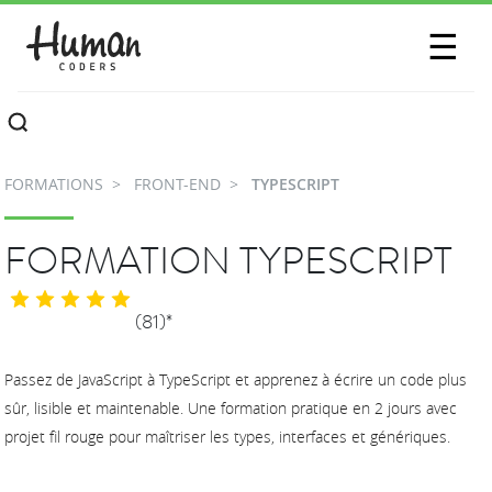
SESSIONS
☰
COMMUNAUTÉ
A PROPOS
FORMATIONS
FRONT-END
TYPESCRIPT
CONTACTEZ-NOUS
FORMATION TYPESCRIPT
(81)*
Passez de JavaScript à TypeScript et apprenez à écrire un code plus
sûr, lisible et maintenable. Une formation pratique en 2 jours avec
projet fil rouge pour maîtriser les types, interfaces et génériques.