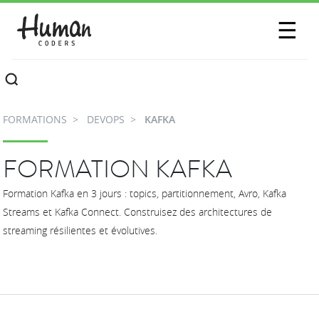
SESSIONS
☰
COMMUNAUTÉ
A PROPOS
FORMATIONS
DEVOPS
KAFKA
CONTACTEZ-NOUS
FORMATION KAFKA
Formation Kafka en 3 jours : topics, partitionnement, Avro, Kafka
Streams et Kafka Connect. Construisez des architectures de
streaming résilientes et évolutives.