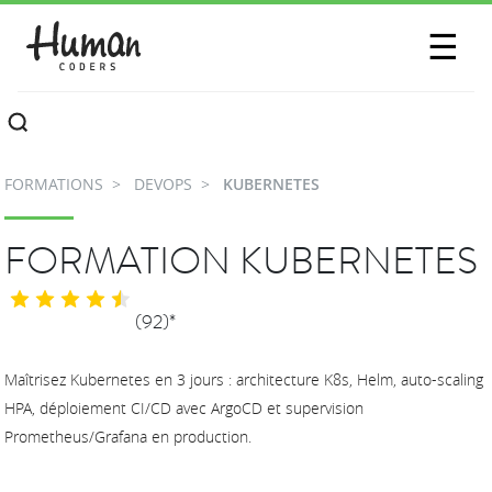
SESSIONS
☰
COMMUNAUTÉ
A PROPOS
FORMATIONS
DEVOPS
KUBERNETES
CONTACTEZ-NOUS
FORMATION KUBERNETES
(92)*
Maîtrisez Kubernetes en 3 jours : architecture K8s, Helm, auto-scaling
HPA, déploiement CI/CD avec ArgoCD et supervision
Prometheus/Grafana en production.