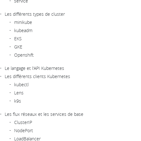
service
Les différents types de cluster
minikube
kubeadm
EKS
GKE
Openshift
Le langage et l'API Kubernetes
Les différents clients Kubernetes
kubectl
Lens
k9s
Les flux réseaux et les services de base
ClusterIP
NodePort
LoadBalancer