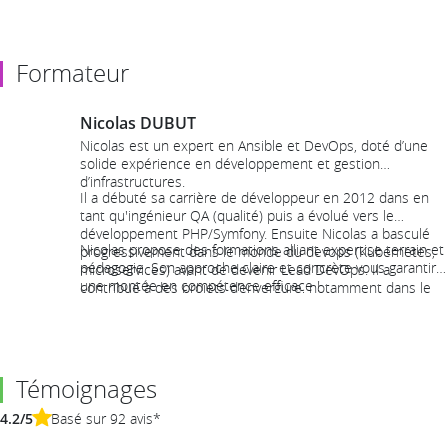
Formateur
Nicolas DUBUT
Nicolas est un expert en Ansible et DevOps, doté d’une
solide expérience en développement et gestion
d’infrastructures.
Il a débuté sa carrière de développeur en 2012 dans en
tant qu'ingénieur QA (qualité) puis a évolué vers le
développement PHP/Symfony. Ensuite Nicolas a basculé
Nicolas propose des formations alliant expertise terrain et
progressivement dans le monde du devops (Kubernetes,
pédagogie. Son approche claire et concrète vous garantira
microservices) avant de devenir Lead DevOps. Il a
une montée en compétence efficace !
contribué à des projets d’envergure, notamment dans le
déploiement d’applications complexes (migration vers le
cloud, optimisation d'infrastructures avec Ansible, Docker
et CI/CD) dans le milieu hospitalier.
Témoignages
4.2/5
Basé sur 92 avis*