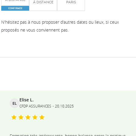
À DISTANCE
PARIS
CONFIRMÉE
N'hésitez pas à nous proposer d'autres dates ou lieux, si ceux
proposés ne vous conviennent pas.
Ils témoignent
Elise L.
EL
CFDP ASSURANCES
20.10.2025
Formation très intéressante, bonne balance entre la pratique