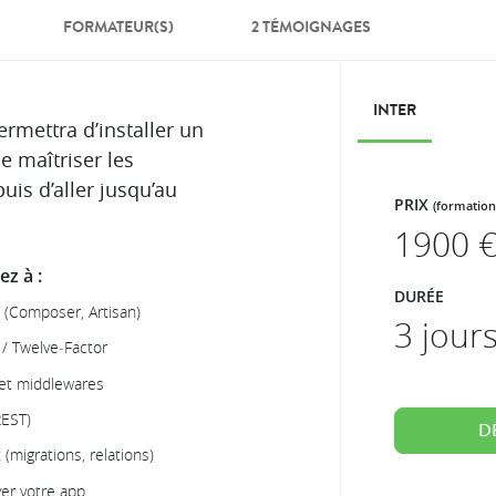
FORMATEUR(S)
2 TÉMOIGNAGES
INTER
rmettra d’installer un
e maîtriser les
is d’aller jusqu’au
PRIX
(formation
1900
€
z à :
DURÉE
te (Composer, Artisan)
3 jour
 / Twelve‑Factor
s et middlewares
REST)
D
migrations, relations)
yer votre app