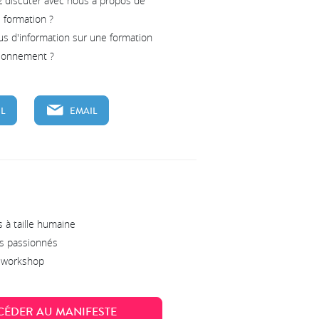
z discuter avec nous à propos de
e formation ?
us d'information sur une formation
tionnement ?
L
EMAIL
 à taille humaine
s passionnés
s workshop
CÉDER AU MANIFESTE