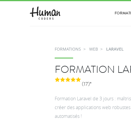
FORMAT
FORMATIONS
WEB
LARAVEL
FORMATION LA
(17)*
Formation Laravel de 3 jours : maît
créer des applications web robustes 
automatisés !