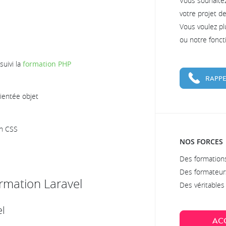
Vous souhaite
votre projet d
Vous voulez pl
ou notre fonc
suivi la
formation PHP
RAPPE
ientée objet
en CSS
NOS FORCES
Des formations
Des formateur
rmation Laravel
Des véritable
el
AC