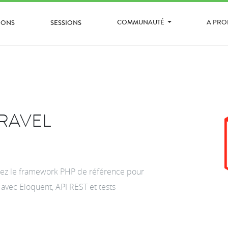
COMMUNAUTÉ
A PR
IONS
SESSIONS
RAVEL
risez le framework PHP de référence pour
avec Eloquent, API REST et tests