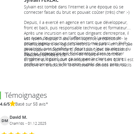
Sylvain FERLAC
Sylvain est tombé dans l’internet à une époque où se
connecter faisait du bruit et pouvait coûter (très) cher :-)
Depuis, il a exercé en agence en tant que développeur,
front et back, puis responsable technique et formateur.
Après une incursion en tant que dirigeant d’entreprise, il
Les types de projets qu’il affectionne ? La reprise de
est revenu depuis 7 ans à son sujet de prédilection - le
projets legacy, (ou tout simplement mal partis), en PHP ou
développement de logiciels web sur mesure - en tant que
javascript, avec Symfony et React pour leur souplesse, ou
développeur indépendant, pour tous types de missions :
Pour lui, l’interaction est fondamentale dans le métier
d’autres technos en fonction de l’équipe rencontrée.
industrie, services, etc.
d’ingénieur logiciel, que ça soit avec le client ou entre
Et parce qu’il sait qu’un développement ne sert que s’il est
professionnels, et la formation auprès de ses pairs est
déployé en production, la philosophie devops et les outils
logiquement l’un des moyens de partager son expérience.
associés sont ses outils quotidiens.
Témoignages
4.6/5
Basé sur 58 avis*
David M.
DM
Cnam'Ids
01.12.2025