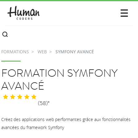
SESSIONS
☰
COMMUNAUTÉ
A PROPOS
FORMATIONS
WEB
SYMFONY AVANCÉ
CONTACTEZ-NOUS
FORMATION SYMFONY
AVANCÉ
(58)*
Créez des applications web performantes grâce aux fonctionnalités
avancées du framework Symfony