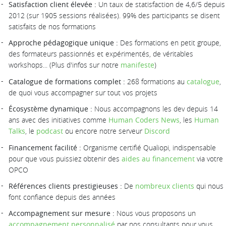
Satisfaction client élevée :
Un taux de statisfaction de 4,6/5 depuis
2012 (sur 1905 sessions réalisées). 99% des participants se disent
satisfaits de nos formations
Approche pédagogique unique :
Des formations en petit groupe,
des formateurs passionnés et expérimentés, de véritables
workshops... (Plus d'infos sur notre
manifeste
)
Catalogue de formations complet :
268 formations au
catalogue
,
de quoi vous accompagner sur tout vos projets
Écosystème dynamique :
Nous accompagnons les dev depuis 14
ans avec des initiatives comme
Human Coders News
, les
Human
Talks
, le
podcast
ou encore notre serveur
Discord
Financement facilité :
Organisme certifié Qualiopi, indispensable
pour que vous puissiez obtenir des
aides au financement
via votre
OPCO
Références clients prestigieuses :
De
nombreux clients
qui nous
font confiance depuis des années
Accompagnement sur mesure :
Nous vous proposons un
accompagnement personnalisé
par nos consultants pour vous