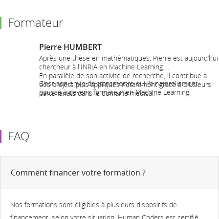
Formateur
Pierre HUMBERT
Après une thèse en mathématiques, Pierre est aujourd’hui
chercheur à l'INRIA en Machine Learning.
En parallèle de son activité de recherche, il contribue à
C'est son envie de transmettre qui l'a naturellement
des projets plus appliqués notamment grâce à plusieurs
poussé à devenir formateur en Machine Learning.
partenariats dans le domaine médical.
FAQ
Comment financer votre formation ?
Nos formations sont éligibles à plusieurs dispositifs de
financement, selon votre situation. Human Coders est certifié