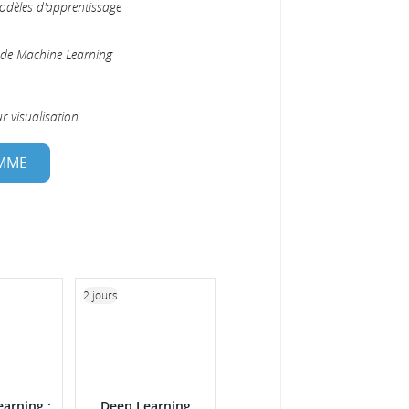
odèles d'apprentissage
de Machine Learning
 visualisation
AMME
2 jours
arning :
Deep Learning