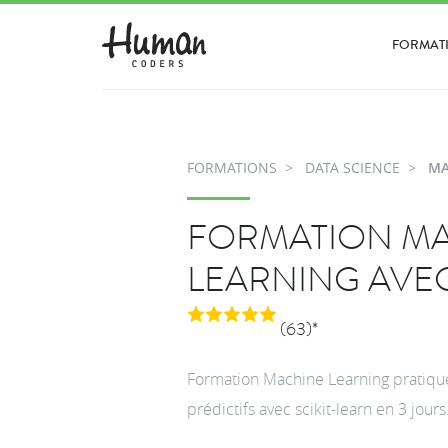
FORMAT
FORMATIONS
DATA SCIENCE
MA
FORMATION M
LEARNING AVEC
(63)*
Formation Machine Learning pratique
prédictifs avec scikit-learn en 3 jours