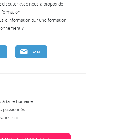
z discuter avec nous à propos de
e formation ?
us d'information sur une formation
tionnement ?
L
EMAIL
 à taille humaine
s passionnés
s workshop