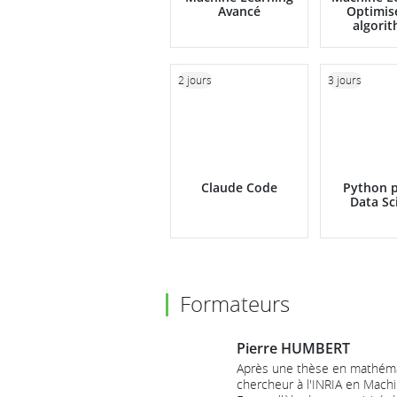
Avancé
Optimis
algori
2 jours
3 jours
Claude Code
Python p
Data Sc
Formateurs
Pierre HUMBERT
Après une thèse en mathémat
chercheur à l'INRIA en Machi