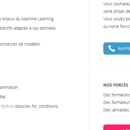
Vous souhaite
votre projet d
t enjeux du Machine Learning
Vous voulez pl
ou notre fonc
édictifs adaptés à vos données
erformances de modèles
RAPPE
NOS FORCES
grammation
Des formations
 Bac
Des formateur
e
Python
(boucles for, conditions,
Des véritable