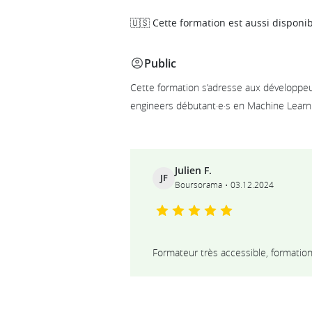
🇺🇸 Cette formation est aussi disponib
Public
Cette formation s’adresse aux développeur
engineers débutant·e·s en Machine Learn
Ils témoignent
Julien F.
JF
Boursorama
03.12.2024
Formateur très accessible, formatio