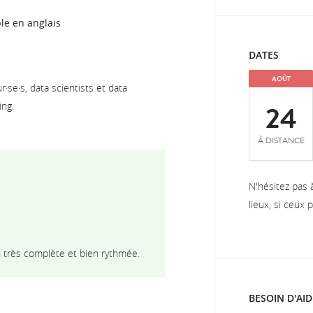
le en anglais
DATES
AOÛT
·se·s, data scientists et data
24
ing.
À DISTANCE
N'hésitez pas 
lieux, si ceux
n très complète et bien rythmée.
BESOIN D'AID