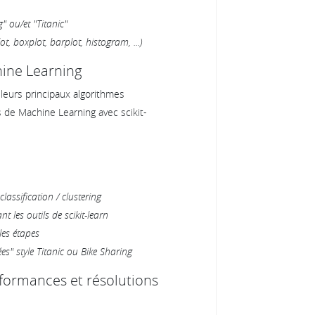
 ou/et "Titanic"
t, boxplot, barplot, histogram, ...)
hine Learning
 leurs principaux algorithmes
de Machine Learning avec scikit-
classification / clustering
t les outils de scikit-learn
les étapes
s" style Titanic ou Bike Sharing
rformances et résolutions