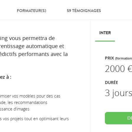
FORMATEUR(S)
59 TÉMOIGNAGES
INTER
ing vous permettra de
rentissage automatique et
dictifs performants avec la
PRIX
(formation
2000
€
z à :
DURÉE
3 jour
ptimiser vos modèles pour des cas
raude, les recommandations
issance d’images
D
s vos projets tout en optimisant leurs