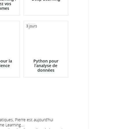
ez vos
thmes
3 jours
our la
Python pour
ience
l'analyse de
données
iques, Pierre est aujourd’hui
ne Learning.