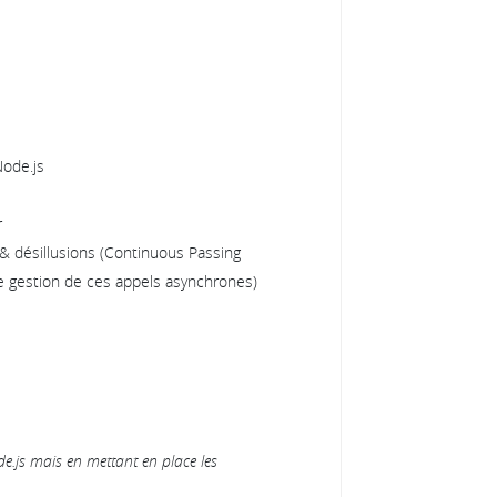
Node.js
r
& désillusions (Continuous Passing
e gestion de ces appels asynchrones)
e.js mais en mettant en place les