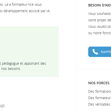
es. Le·a formateur·rice vous
BESOIN D'AID
u développement assisté par IA.
Vous souhaite
votre projet d
Vous voulez pl
ou notre fonc
RAPPE
nt pédagogue et apportant des
 nos besoins.
NOS FORCES
Des formations
Des formateur
Des véritable
tJS