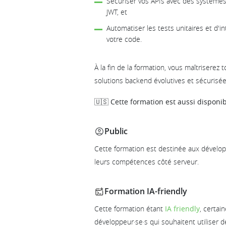
Sécuriser vos APIs avec des système
JWT, et
Automatiser les tests unitaires et d'int
votre code.
À la fin de la formation, vous maîtriserez 
solutions backend évolutives et sécurisée
🇺🇸 Cette formation est aussi disponib
Public
Cette formation est destinée aux dévelop
leurs compétences côté serveur.
Formation IA-friendly
Cette formation étant
IA friendly
, certai
développeur·se·s qui souhaitent utiliser d