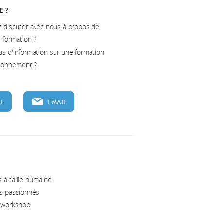
E ?
z discuter avec nous à propos de
e formation ?
us d'information sur une formation
tionnement ?
L
EMAIL
 à taille humaine
s passionnés
s workshop