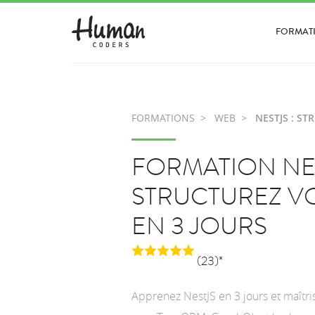
FORMAT
FORMATIONS
WEB
NESTJS : ST
FORMATION NES
STRUCTUREZ V
EN 3 JOURS
(23)*
Apprenez NestJS en 3 jours et maîtr