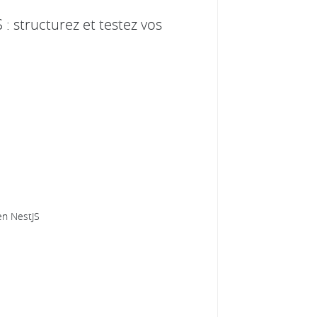
 : structurez et testez vos
 en NestJS