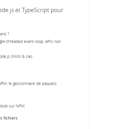
Node.js et TypeScript pour
ent ?
ngle-threaded event-loop, APIs non
ode.js (NVM & cie)
PM, le gestionnaire de paquets
odule sur NPM
s fichiers