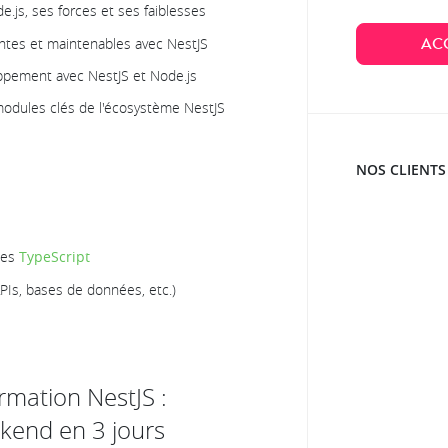
js, ses forces et ses faiblesses
AC
ntes et maintenables avec NestJS
ppement avec NestJS et Node.js
 modules clés de l'écosystème NestJS
NOS CLIENTS
xes
TypeScript
Is, bases de données, etc.)
mation NestJS :
ckend en 3 jours