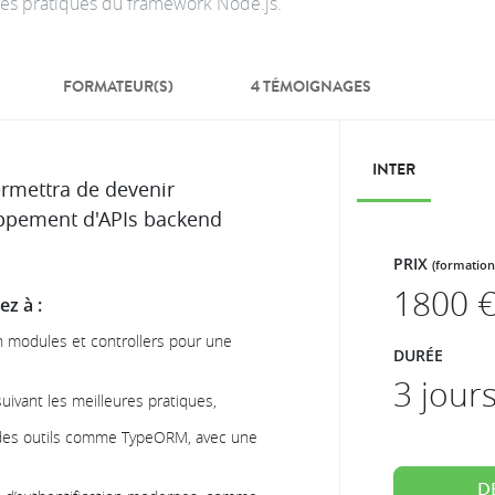
es pratiques du framework Node.js.
FORMATEUR(S)
4 TÉMOIGNAGES
INTER
ermettra de devenir
oppement d'APIs backend
PRIX
(formation
1800
€
z à :
n modules et controllers pour une
DURÉE
3 jour
ivant les meilleures pratiques,
 des outils comme TypeORM, avec une
D