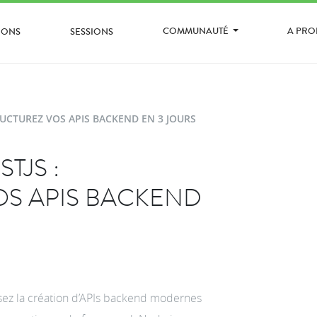
COMMUNAUTÉ
A PR
IONS
SESSIONS
RUCTUREZ VOS APIS BACKEND EN 3 JOURS
TJS :
OS APIS BACKEND
isez la création d’APIs backend modernes