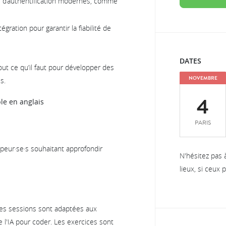
s d’authentification modernes, comme
égration pour garantir la fiabilité de
DATES
tout ce qu’il faut pour développer des
NOVEMBRE
s.
4
le en anglais
PARIS
peur·se·s souhaitant approfondir
N'hésitez pas 
lieux, si ceux
nes sessions sont adaptées aux
e l'IA pour coder. Les exercices sont