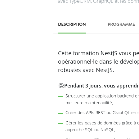
avec TypeORM, GraphQL et les bonn
DESCRIPTION
PROGRAMME
Description
Cette formation NestJS vous p
opérationnel·le dans le dével
robustes avec NestJS.
Pendant 3 jours, vous apprendre
Structurer une application backend e
meilleure maintenabilité,
Créer des APIs REST ou GraphQL en su
Gérer les bases de données grâce à
approche SQL ou NoSQL,