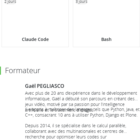
2 jours
3 jours
Claude Code
Bash
Formateur
Gaël PEGLIASCO
Avec plus de 20 ans d’expérience dans le développement
informatique, Gaël a débuté son parcours en créant des
jeux vidéo, motivé par sa passion pour l’intelligence
Il a appris à maîtriser des langages tels que Python, Java, et
artificielle et le traitement d’images.
C++, consacrant 10 ans à utiliser Python, Django et Plone.
Depuis 2014, il se spécialise dans le calcul parallèle,
collaborant avec des multinationales et centres de
recherche pour optimiser leurs codes sur