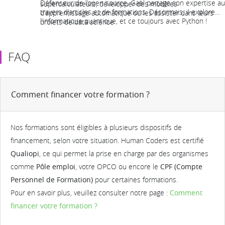
Défenseur de l’open source, Gaël partage son expertise au
supercalculateurs, développer des modèles
travers d'articles et de formations. Désormais, il explore
d'apprentissage automatique ou les assister dans leurs
l’informatique quantique, et ce toujours avec Python !
projets de data science
FAQ
Comment financer votre formation ?
Nos formations sont éligibles à plusieurs dispositifs de
financement, selon votre situation. Human Coders est certifié
Qualiopi
, ce qui permet la prise en charge par des organismes
comme
Pôle emploi
, votre OPCO ou encore le
CPF (Compte
Personnel de Formation)
pour certaines formations.
Pour en savoir plus, veuillez consulter notre page :
Comment
financer votre formation ?