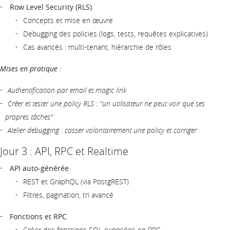
Row Level Security (RLS)
Concepts et mise en œuvre
Debugging des policies (logs, tests, requêtes explicatives)
Cas avancés : multi-tenant, hiérarchie de rôles
Mises en pratique :
Authentification par email et magic link
Créer et tester une policy RLS : "un utilisateur ne peut voir que ses
propres tâches"
Atelier debugging : casser volontairement une policy et corriger
Jour 3 : API, RPC et Realtime
API auto-générée
REST et GraphQL (via PostgREST)
Filtres, pagination, tri avancé
Fonctions et RPC
Créer des fonctions SQL exposées en RPC