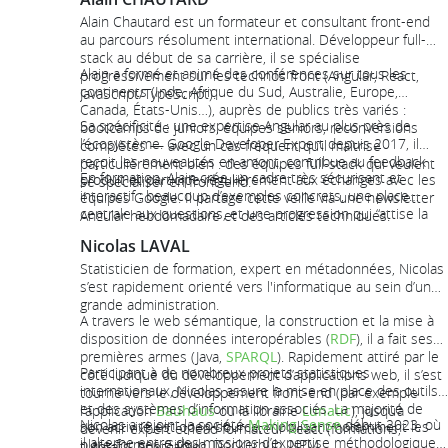
Alain Chautard est un formateur et consultant front-end
au parcours résolument international. Développeur full-
stack au début de sa carrière, il se spécialise
Alain a formé et animé des conférences sur tous les
progressivement sur les technos front (Angular, React,
continents (Inde, Afrique du Sud, Australie, Europe,
JavaScript/TypeScript).
Canada, États-Unis…), auprès de publics très variés :
Sa spécificité : une expertise Angular au plus près de
bootcamps de juniors, équipes seniors, reconversions
l’écosystème. Google Developer Expert depuis 2017, il
complètes — avec un cas fréquent qu’il maîtrise
reçoit les nouveautés en amont, contribue au feedback
particulièrement bien : des équipes full-stack qui veulent
En formation, Alain crée un cadre très sécurisant et
produit et participe régulièrement aux échanges avec les
se spécialiser en front-end.
interactif : beaucoup d’exemples concrets, une place
équipes Google. Il partage cette veille via une newsletter
centrale aux questions, et une progression qui “attise la
Angular hebdomadaire et des articles techniques.
curiosité” pour installer durablement les bonnes pratiques.
Nicolas LAVAL
Statisticien de formation, expert en métadonnées, Nicolas
s’est rapidement orienté vers l'informatique au sein d’une
grande administration.
A travers le web sémantique, la construction et la mise à
disposition de données interopérables (
RDF
), il a fait ses
premières armes (Java,
SPARQL
). Rapidement attiré par le
Participant à de nombreux projets statistiques
côté ludique du développement d’applications web, il s’est
internationaux, Nicolas assure la mise en place des outils
tourné vers le développement front-end (par exemple
et des systèmes d’information associés. La majorité de
l'application
Bauhaus
ou la librairie
Lunatic
), jusqu’à
Nicolas a rejoint la société
Making Sense
début 2023, où
son activité est open-source, mobilisant notamment les
devenir expert et lead formateur React (formations,
il alterne entre des missions d’expertise méthodologique
plate-formes Github, Dockerhub, NPM...
tutorats, bootcamps...).