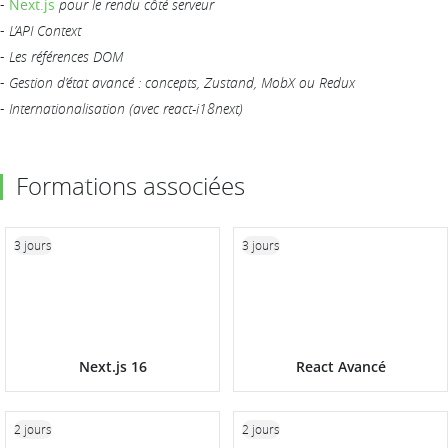
-
Next.js
pour le rendu côté serveur
-
L’API Context
-
Les références DOM
-
Gestion d’état avancé : concepts, Zustand, MobX ou Redux
-
Internationalisation (avec react-i18next)
Formations associées
3 jours
3 jours
Next.js 16
React Avancé
2 jours
2 jours