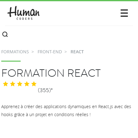
SESSIONS
☰
COMMUNAUTÉ
A PROPOS
FORMATIONS
FRONT-END
REACT
CONTACTEZ-NOUS
FORMATION REACT
(355)*
Apprenez à créer des applications dynamiques en React.js avec des
hooks grâce à un projet en conditions réelles !