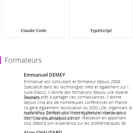
Claude Code
TypeScript
Formateurs
Emmanuel DEMEY
Emmanuel est consultant et formateur depuis 2009.
Spécialisé dans les technologies Web et également sur la
suite Elastic, il donne des formations depuis une dizaine
Toujours prêt à partager ces connaissances, il donne
d’années.
depuis cinq ans de nombreuses conférences en France et
co-gère également l’association du GDG Lille, organisant la
Aujourd’hui, Emmanuel intervient chez ces clients pour
conférence Devfest Lille. Il est également intervenant à
des missions d’expertise et de réalisation en apportant
l’IMT Lille-Douai depuis 2019.
tout d’abord son experience sur les problématiques de
qualité, maintenabilité, accessibilité et performance.
Alain CHAUTARD