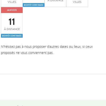
À DISTANCE
VILLES
VILLES
BIENTÔT CONFIRMÉE
JANVIER
11
À DISTANCE
BIENTÔT CONFIRMÉE
N'hésitez pas à nous proposer d'autres dates ou lieux, si ceux
proposés ne vous conviennent pas.
Ils témoignent