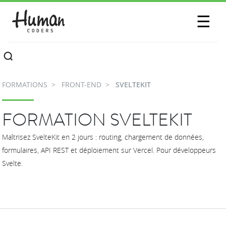
SESSIONS
☰
COMMUNAUTÉ
A PROPOS
FORMATIONS
FRONT-END
SVELTEKIT
CONTACTEZ-NOUS
FORMATION SVELTEKIT
Maîtrisez SvelteKit en 2 jours : routing, chargement de données,
formulaires, API REST et déploiement sur Vercel. Pour développeurs
Svelte.