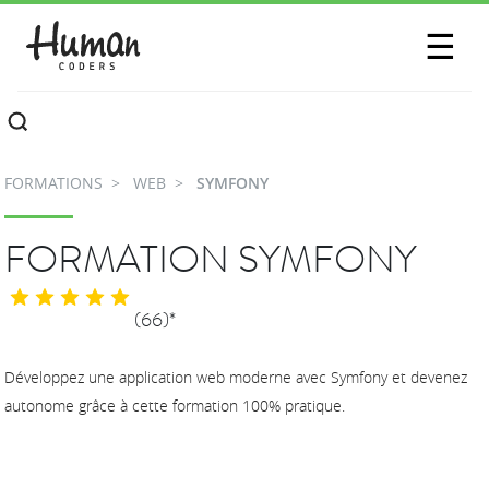
SESSIONS
☰
COMMUNAUTÉ
A PROPOS
FORMATIONS
WEB
SYMFONY
CONTACTEZ-NOUS
FORMATION SYMFONY
(66)*
Développez une application web moderne avec Symfony et devenez
autonome grâce à cette formation 100% pratique.