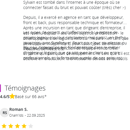
Sylvain est tombé dans l’internet à une époque où se
connecter faisait du bruit et pouvait coûter (très) cher :-)
Depuis, il a exercé en agence en tant que développeur,
front et back, puis responsable technique et formateur.
Après une incursion en tant que dirigeant d’entreprise, il
Les types de projets qu’il affectionne ? La reprise de
est revenu depuis 7 ans à son sujet de prédilection - le
projets legacy, (ou tout simplement mal partis), en PHP ou
développement de logiciels web sur mesure - en tant que
javascript, avec Symfony et React pour leur souplesse, ou
développeur indépendant, pour tous types de missions :
Pour lui, l’interaction est fondamentale dans le métier
d’autres technos en fonction de l’équipe rencontrée.
industrie, services, etc.
d’ingénieur logiciel, que ça soit avec le client ou entre
Et parce qu’il sait qu’un développement ne sert que s’il est
professionnels, et la formation auprès de ses pairs est
déployé en production, la philosophie devops et les outils
logiquement l’un des moyens de partager son expérience.
associés sont ses outils quotidiens.
Témoignages
4.6/5
Basé sur 66 avis*
Roman S.
RS
Cnam'Ids
22.09.2025