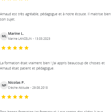
Arnaud est très agréable, pédagogue et à notre écoute. Il maitrise bien
son sujet.
Marine L.
ML
Marine LANCELIN
13.03.2023
La formation était vraiment bien ! J'ai appris beaucoup de choses et
Arnaud était patient et pédagogue.
Nicolas P.
NP
Crèche Attitude
29.08.2018
Tres bonne formation (et formateur) :) par contre des slides à jour