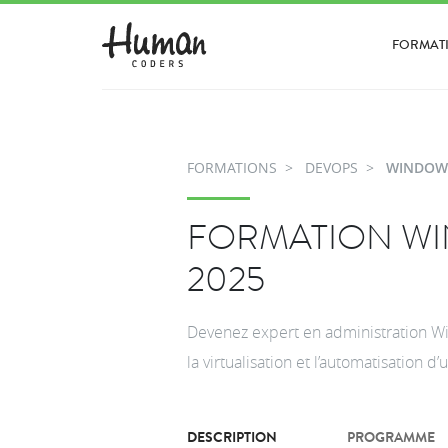
FORMAT
FORMATIONS
DEVOPS
WINDOWS
FORMATION W
2025
Devenez expert en administration Win
la virtualisation et l’automatisation 
DESCRIPTION
PROGRAMME