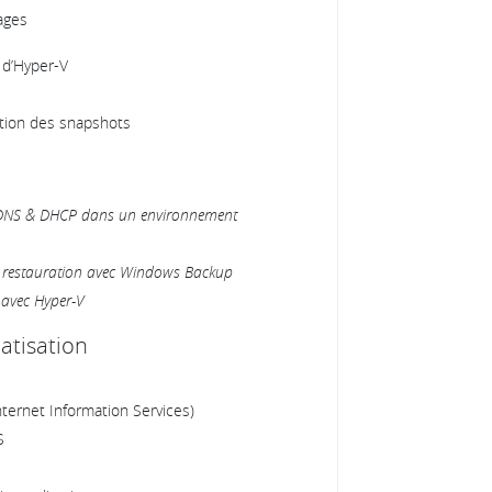
sages
e d’Hyper-V
estion des snapshots
es DNS & DHCP dans un environnement
t restauration avec Windows Backup
 avec Hyper-V
matisation
Internet Information Services)
S