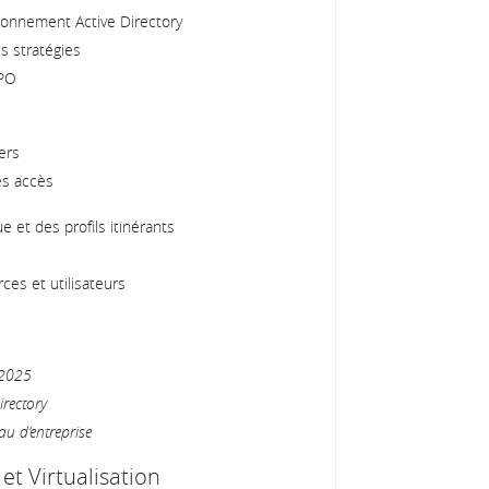
ronnement Active Directory
es stratégies
GPO
ers
es accès
 et des profils itinérants
ces et utilisateurs
 2025
irectory
au d’entreprise
et Virtualisation