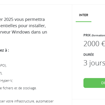
INTER
er 2025 vous permettra
ntielles pour installer,
serveur Windows dans un
PRIX
(formation
2000
€
z à :
DURÉE
3 jour
GPO),
),
 Hyper-V,
D
e fichiers et de stockage.
iser votre infrastructure, automatiser