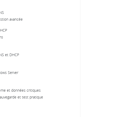
DNS
estion avancée
 DHCP
ns
DNS et DHCP
dows Server
ème et données critiques
auvegarde et test pratique