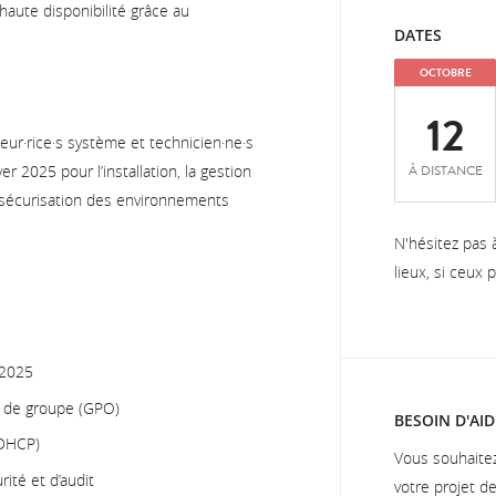
haute disponibilité grâce au
DATES
OCTOBRE
12
eur·rice·s système et technicien·ne·s
À DISTANCE
 2025 pour l’installation, la gestion
la sécurisation des environnements
N'hésitez pas 
lieux, si ceux
 2025
es de groupe (GPO)
BESOIN D'AID
 DHCP)
Vous souhaite
ité et d’audit
votre projet d