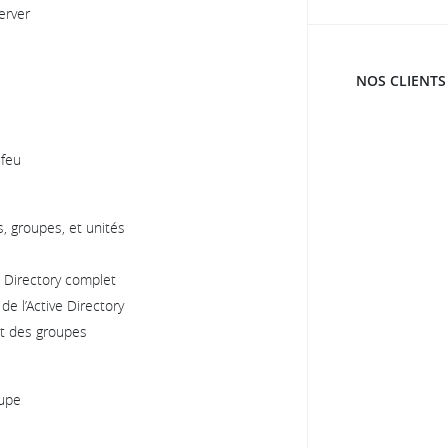
erver
NOS CLIENTS
-feu
s, groupes, et unités
 Directory complet
 de l’Active Directory
et des groupes
oupe