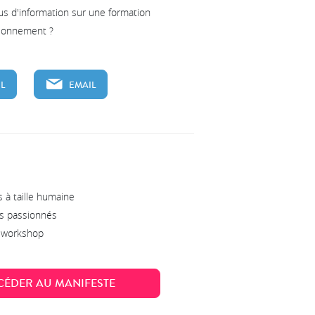
us d'information sur une formation
tionnement ?
L
EMAIL
 à taille humaine
s passionnés
s workshop
CÉDER AU MANIFESTE