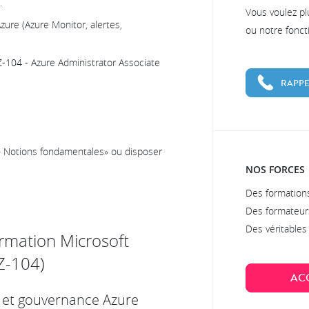
.
Vous voulez pl
Azure (Azure Monitor, alertes,
ou notre fonc
AZ-104 - Azure Administrator Associate
RAPPE
e – Notions fondamentales» ou disposer
NOS FORCES
Des formations
Des formateur
Des véritable
rmation Microsoft
Z-104)
AC
és et gouvernance Azure