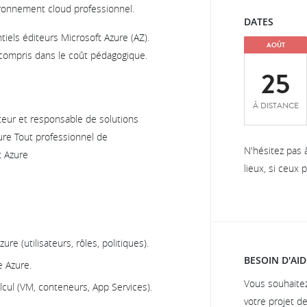
ironnement cloud professionnel.
DATES
iels éditeurs Microsoft Azure (AZ).
AOÛT
compris dans le coût pédagogique.
25
À DISTANCE
teur et responsable de solutions
zure Tout professionnel de
N'hésitez pas 
t Azure
lieux, si ceux
re (utilisateurs, rôles, politiques).
BESOIN D'AID
e Azure.
Vous souhaite
lcul (VM, conteneurs, App Services).
votre projet d