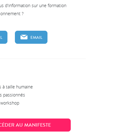
us d'information sur une formation
tionnement ?
L
EMAIL
 à taille humaine
s passionnés
s workshop
CÉDER AU MANIFESTE