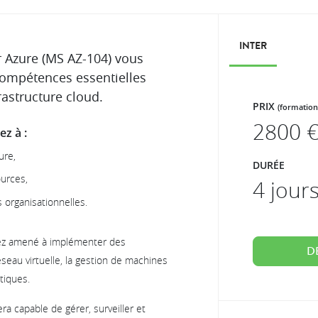
INTER
r Azure (MS AZ-104) vous
ompétences essentielles
rastructure cloud.
PRIX
(formation
2800
€
z à :
ure,
DURÉE
urces,
4 jour
 organisationnelles.
erez amené à implémenter des
D
seau virtuelle, la gestion de machines
tiques.
era capable de gérer, surveiller et