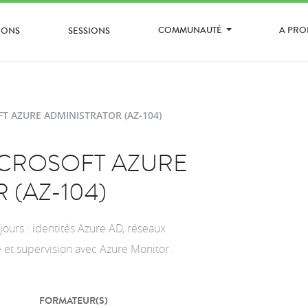
COMMUNAUTÉ
A PR
IONS
SESSIONS
T AZURE ADMINISTRATOR (AZ-104)
CROSOFT AZURE
 (AZ-104)
 jours : identités Azure AD, réseaux
ge et supervision avec Azure Monitor.
FORMATEUR(S)