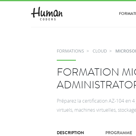
FORMAT
FORMATIONS
CLOUD
MICROSOF
FORMATION MI
ADMINISTRATOR
Préparez la certification AZ-104 en 4
virtuels, machines virtuelles, stocka
DESCRIPTION
PROGRAMME