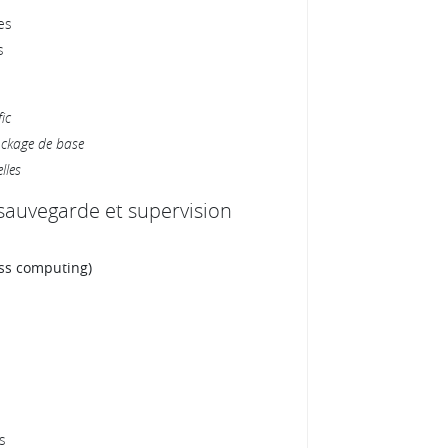
es
s
ic
ockage de base
lles
, sauvegarde et supervision
ess computing)
s