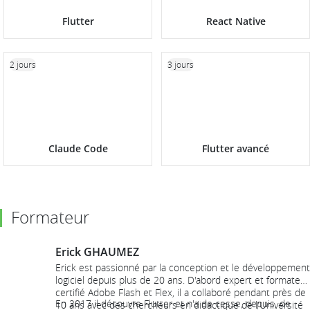
Flutter
React Native
2 jours
3 jours
Claude Code
Flutter avancé
Formateur
Erick GHAUMEZ
Erick est passionné par la conception et le développement
logiciel depuis plus de 20 ans. D'abord expert et formateur
certifié Adobe Flash et Flex, il a collaboré pendant près de
En 2017 il découvre Flutter et n'a de cesse, depuis, de
10 ans avec des chercheurs en didactique de l'Université