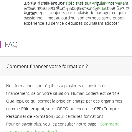
l'explorer. Initiateur de
plusieurs projets open-source
, il
Lyon 2. Il s'est ensuite spécialisé sur Angular, intervenant
a également contribué au portage de
Sentry
pour Dart et
en tant que Lead Front pour plusieurs grands comptes.
Animé depuis toujours par le plaisir de partager ce qui le
Flutter.
passionne, il met aujourd'hui son enthousiasme et son
expérience au service d'équipes souhaitant adopter
Flutter.
FAQ
Comment financer votre formation ?
Nos formations sont éligibles à plusieurs dispositifs de
financement, selon votre situation. Human Coders est certifié
Qualiopi
, ce qui permet la prise en charge par des organismes
comme
Pôle emploi
, votre OPCO ou encore le
CPF (Compte
Personnel de Formation)
pour certaines formations.
Pour en savoir plus, veuillez consulter notre page :
Comment
financer votre formation ?