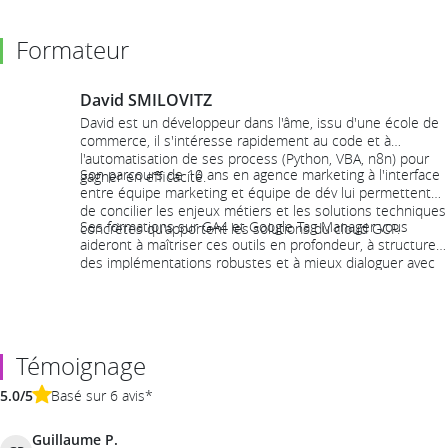
Formateur
David SMILOVITZ
David est un développeur dans l'âme, issu d'une école de
commerce, il s'intéresse rapidement au code et à
l'automatisation de ses process (Python, VBA, n8n) pour
Son parcours de 10 ans en agence marketing à l'interface
gagner en efficacité.
entre équipe marketing et équipe de dév lui permettent
de concilier les enjeux métiers et les solutions techniques
Ses formations sur GA4 et Google Tag Manager vous
concrètes qu'apportent les solutions du cloud GCP.
aideront à maîtriser ces outils en profondeur, à structurer
des implémentations robustes et à mieux dialoguer avec
les équipes métier afin de créer davantage de valeur avec
vos données.
Témoignage
5.0/5
Basé sur 6 avis*
Guillaume P.