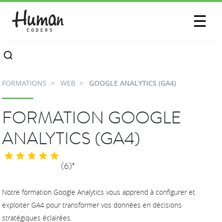
SESSIONS
☰
COMMUNAUTÉ
A PROPOS
FORMATIONS
WEB
GOOGLE ANALYTICS (GA4)
CONTACTEZ-NOUS
FORMATION GOOGLE
ANALYTICS (GA4)
(6)*
Notre formation Google Analytics vous apprend à configurer et
exploiter GA4 pour transformer vos données en décisions
stratégiques éclairées.