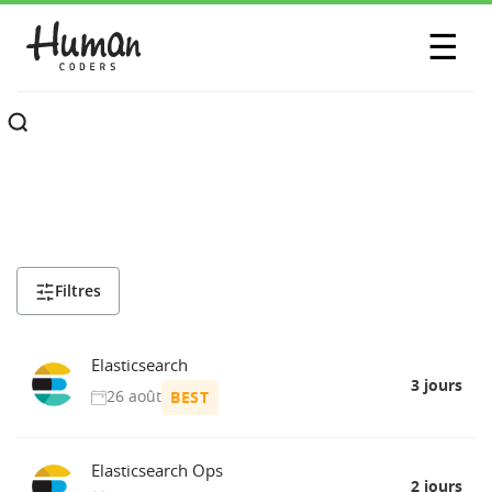
SESSIONS
☰
COMMUNAUTÉ
A PROPOS
CONTACTEZ-NOUS
Filtres
Elasticsearch
3 jours
26 août
BEST
Elasticsearch Ops
2 jours