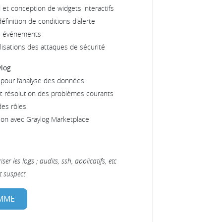
 et conception de widgets interactifs
définition de conditions d'alerte
les événements
lisations des attaques de sécurité
ylog
pour l’analyse des données
t résolution des problèmes courants
des rôles
tion avec Graylog Marketplace
er les logs ; audits, ssh, applicatifs, etc
t suspect
AMME