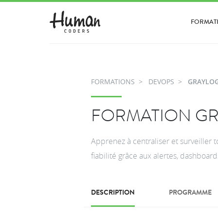
FORMAT
FORMATIONS
DEVOPS
GRAYLO
FORMATION G
Apprenez à centraliser et surveiller 
fiabilité grâce aux alertes, dashboard
DESCRIPTION
PROGRAMME