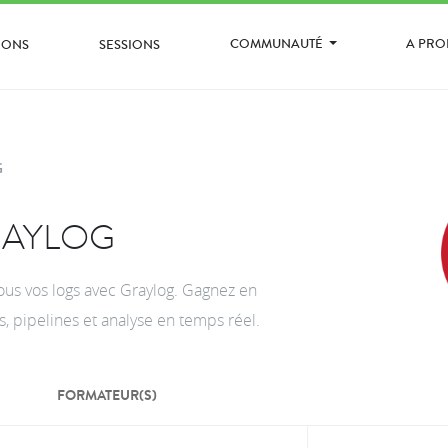
COMMUNAUTÉ
A PR
IONS
SESSIONS
G
RAYLOG
tous vos logs avec Graylog. Gagnez en
s, pipelines et analyse en temps réel.
FORMATEUR(S)