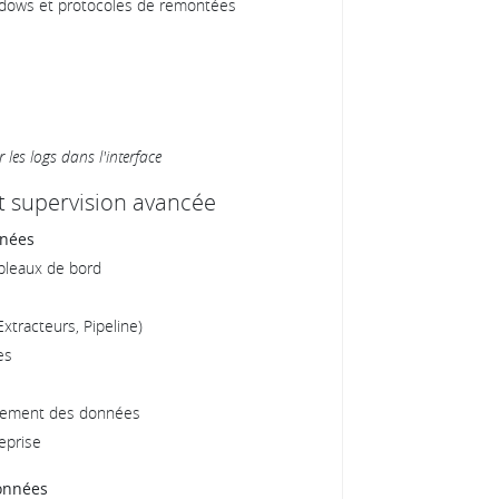
indows et protocoles de remontées
r les logs dans l'interface
et supervision avancée
nnées
ableaux de bord
xtracteurs, Pipeline)
es
issement des données
eprise
données