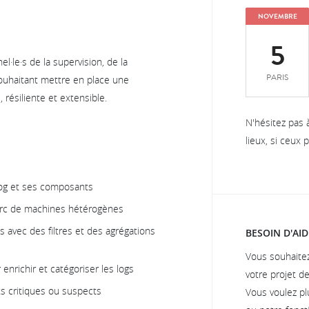
NOVEMBRE
5
l·le·s de la supervision, de la
PARIS
souhaitant mettre en place une
résiliente et extensible.
N'hésitez pas 
lieux, si ceux
ylog et ses composants
 parc de machines hétérogènes
 avec des filtres et des agrégations
BESOIN D'AID
Vous souhaite
enrichir et catégoriser les logs
votre projet d
s critiques ou suspects
Vous voulez pl