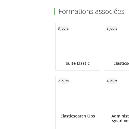
Formations associées
3 jours
3 jours
Suite Elastic
Elastic
2 jours
4 jours
Elasticsearch Ops
Administ
système