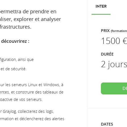
INTER
permettra de prendre en
iser, explorer et analyser
frastructures.
PRIX
(formation
1500
€
 découvrirez :
DURÉE
iguration, ainsi que
2 jour
 et de sécurité.
sur les serveurs Linux et Windows, à
D
nentes, et construire des tableaux de
roactive de vos serveurs.
r Graylog, collecterez des logs,
ormation et déclencherez des alertes
DATES