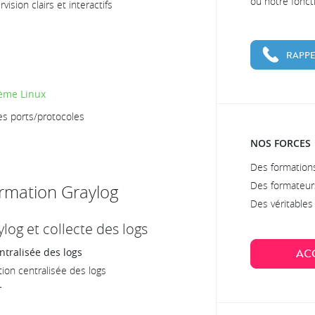
ou notre fonc
ision clairs et interactifs
RAPPE
tème Linux
es ports/protocoles
NOS FORCES
Des formations
Des formateur
rmation Graylog
Des véritable
ylog et collecte des logs
AC
ntralisée des logs
tion centralisée des logs
r