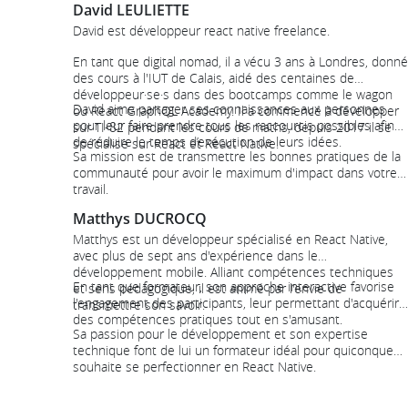
David LEULIETTE
David est développeur react native freelance.
En tant que digital nomad, il a vécu 3 ans à Londres, donné
des cours à l'IUT de Calais, aidé des centaines de
développeur·se·s dans des bootcamps comme le wagon
David aime partager ses connaissances aux personnes
ou React GraphQL Academy. Il a commencé à développer
pour leur faire prendre tous les raccourcis possibles afin
sur TI-82 pendant les cours de maths, depuis 2017 il se
de réduire le temps d’exécution de leurs idées.
spécialise sur React et React Native.
Sa mission est de transmettre les bonnes pratiques de la
communauté pour avoir le maximum d'impact dans votre
travail.
Matthys DUCROCQ
Matthys est un développeur spécialisé en React Native,
avec plus de sept ans d'expérience dans le
développement mobile. Alliant compétences techniques
En tant que formateur, son approche interactive favorise
et sens pédagogique, il est animé par l'envie de
l'engagement des participants, leur permettant d'acquérir
transmettre son savoir.
des compétences pratiques tout en s'amusant.
Sa passion pour le développement et son expertise
technique font de lui un formateur idéal pour quiconque
souhaite se perfectionner en React Native.