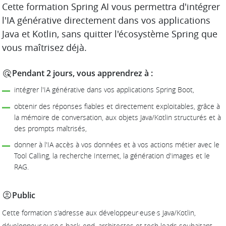
DESCRIPTION
Cette formation Spring AI vous permettra d'intégrer
l'IA générative directement dans vos applications
Java et Kotlin, sans quitter l'écosystème Spring que
vous maîtrisez déjà.
Pendant 2 jours, vous apprendrez à :
intégrer l'IA générative dans vos applications Spring Boot,
obtenir des réponses fiables et directement exploitables, grâce à
la mémoire de conversation, aux objets Java/Kotlin structurés et à
des prompts maîtrisés,
donner à l'IA accès à vos données et à vos actions métier avec le
Tool Calling, la recherche Internet, la génération d'images et le
RAG.
Public
Cette formation s'adresse aux développeur·euse·s Java/Kotlin,
développeur·euse·s back-end, architectes et tech leads souhaitant