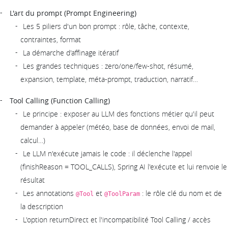
L'art du prompt (Prompt Engineering)
Les 5 piliers d'un bon prompt : rôle, tâche, contexte,
contraintes, format
La démarche d'affinage itératif
Les grandes techniques : zero/one/few-shot, résumé,
expansion, template, méta-prompt, traduction, narratif…
Tool Calling (Function Calling)
Le principe : exposer au LLM des fonctions métier qu'il peut
demander à appeler (météo, base de données, envoi de mail,
calcul…)
Le LLM n'exécute jamais le code : il déclenche l'appel
(finishReason = TOOL_CALLS), Spring AI l'exécute et lui renvoie le
résultat
Les annotations
et
: le rôle clé du nom et de
@Tool
@ToolParam
la description
L'option returnDirect et l'incompatibilité Tool Calling / accès