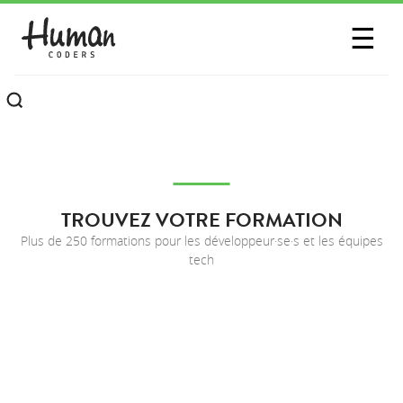
SESSIONS
☰
COMMUNAUTÉ
A PROPOS
CONTACTEZ-NOUS
TROUVEZ VOTRE FORMATION
Plus de 250 formations pour les développeur·se·s et les équipes
tech