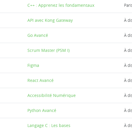
C++ : Apprenez les fondamentaux
Pari
API avec Kong Gateway
À di
Go Avancé
À di
Scrum Master (PSM I)
À di
Figma
À di
React Avancé
À di
Accessibilité Numérique
À di
Python Avancé
À di
Langage C : Les bases
À di