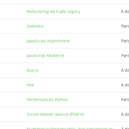
Refactoring de Code Legacy
À di
SvelteKit
Pari
JavaScript Asynchrone
Pari
JavaScript Moderne
Pari
Vue.js
À di
Vite
À di
Performances Python
Pari
Scrum Master avancé (PSM II)
À di
Numérique Responsable : éco-conception et
À di