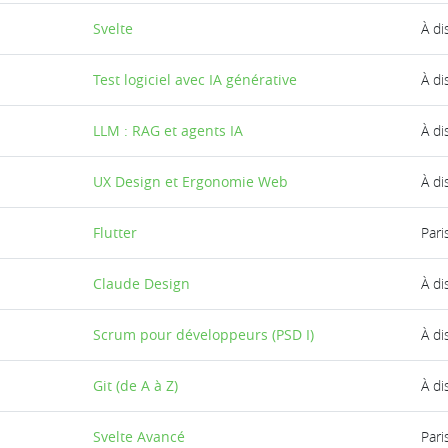
Svelte
À di
Test logiciel avec IA générative
À di
LLM : RAG et agents IA
À di
UX Design et Ergonomie Web
À di
Flutter
Pari
Claude Design
À di
Scrum pour développeurs (PSD I)
À di
Git (de A à Z)
À di
Svelte Avancé
Pari