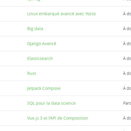
Linux embarqué avancé avec Yocto
À di
Big data
À di
Django Avancé
À di
Elasticsearch
À di
Rust
À di
Jetpack Compose
À di
SQL pour la data science
Pari
Vue.js 3 et l’API de Composition
À di