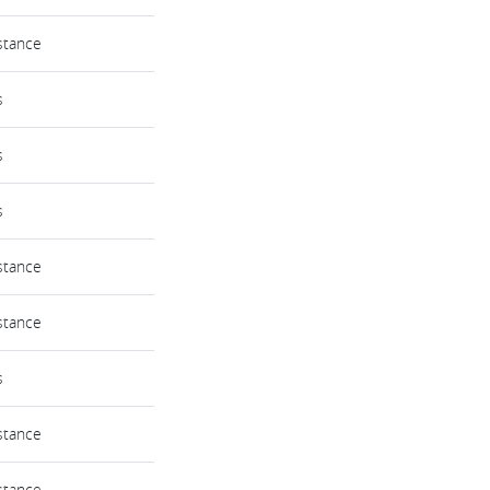
stance
s
s
s
stance
stance
s
stance
stance