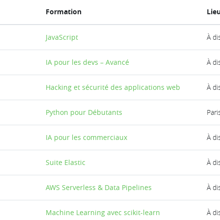
Formation
Lie
JavaScript
À di
IA pour les devs – Avancé
À di
Hacking et sécurité des applications web
À di
Python pour Débutants
Pari
IA pour les commerciaux
À di
Suite Elastic
À di
AWS Serverless & Data Pipelines
À di
Machine Learning avec scikit-learn
À di