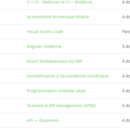
C++23 : Maîtrisez le C++ Moderne
À di
Accessibilité Numérique Mobile
À di
Visual Studio Code
Pari
Angular moderne
À di
Azure fondamentaux AZ-900
À di
Sensibilisation à l'accessibilité numérique
À di
Programmation orientée objet
À di
Gravitee.io API Management (APIM)
À di
API — Essentiels
À di