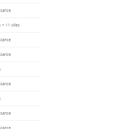
stance
s + 11 villes
stance
stance
s
stance
s
stance
stance