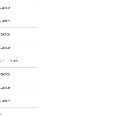
stance
stance
stance
stance
s + 11 villes
stance
stance
stance
s